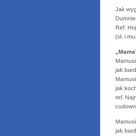
Jak wyg
Dumnie 
Ref. Ho
(sł. i 
„Mama
Mamusiu
jak bar
Mamusiu
jak koc
ref. Na
cudowna
Mamusiu
jak bar