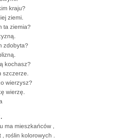
im kraju?
ej ziemi.
 ta ziemia?
zyzną.
 zdobyta?
blizną.
ją kochasz?
 szczerze.
o wierzysz?
ę wierzę.
a
.
lu ma mieszkańców ,
 , roślin kolorowych .