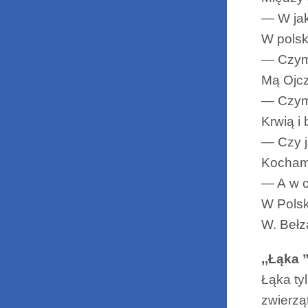
— W jak
W polski
— Czym
Mą Ojc
— Czym
Krwią i 
— Czy 
Kocham
— A w c
W Polsk
W. Bełz
,,Łąka ”
Łąka ty
zwierząt