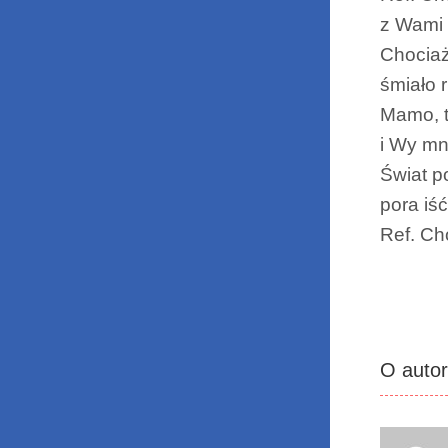
z Wami 
Chociaż
śmiało 
Mamo, 
i Wy mn
Świat p
pora iś
Ref. Ch
O auto