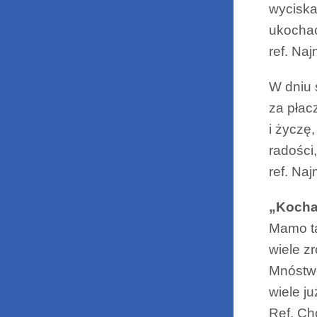
wyciskać
ukochać
ref. Na
W dniu 
za płac
i życzę,
radości,
ref. Na
„Koch
Mamo t
wiele z
Mnóstw
wiele j
Ref. Ch