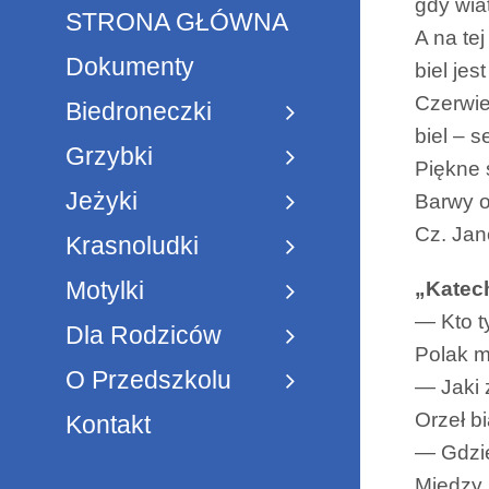
gdy wiat
STRONA GŁÓWNA
A na tej
Dokumenty
biel jes
Czerwie
Biedroneczki
biel – 
Grzybki
Piękne 
Jeżyki
Barwy o
Cz. Jan
Krasnoludki
Motylki
„Katec
— Kto t
Dla Rodziców
Polak m
O Przedszkolu
— Jaki 
Orzeł bi
Kontakt
— Gdzie
Między 