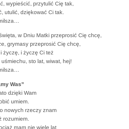
, wypieścić, przytulić Cię tak,
, utulić, dziękować Ci tak.
jmilsza…
święta, w Dniu Matki przeprosić Cię chcę,
ze, grymasy przeprosić Cię chcę,
 i życzę, i życzę Ci też
 uśmiechu, sto lat, wiwat, hej!
jmilsza…
amy Was”
ato dzięki Wam
robić umiem.
o nowych rzeczy znam
uż rozumiem.
ociaż mam nie wiele lat