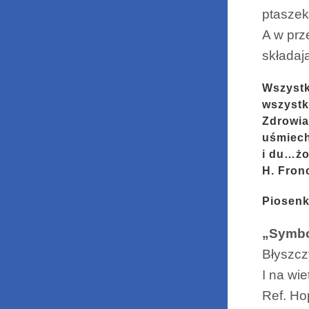
ptaszek
A w prz
składaj
Wszyst
wszystk
Zdrowia
uśmiech
i du…żo
H. Fron
Piosenk
„Symbo
Błyszczy
I na wi
Ref. Ho