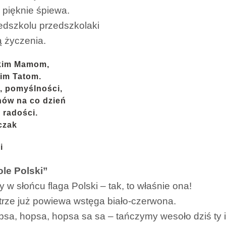
 pięknie śpiewa.
edszkolu przedszkolaki
ą życzenia.
kim Mamom,
im Tatom.
, pomyślności,
ów na co dzień
 radości.
czak
i
le Polski”
 w słońcu flaga Polski – tak, to właśnie ona!
etrze już powiewa wstęga biało-czerwona.
psa, hopsa, hopsa sa sa – tańczymy wesoło dziś ty i 