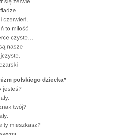
r się zerwie.
 fladze
t i czerwień.
ń to miłość
serce czyste…
są nasze
jczyste.
czarski
hizm polskiego dziecka”
y jesteś?
ały.
znak twój?
ały.
 ty mieszkasz?
swymi.