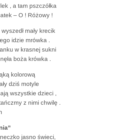
lek , a tam pszczółka
iatek – O ! Różowy !
 wyszedł mały krecik
ego idzie mrówka .
anku w krasnej sukni
nęła boża krówka .
łąką kolorową
ały dziś motyle
ają wszystkie dzieci ,
tańczmy z nimi chwilę .
h
nia”
oneczko jasno świeci,