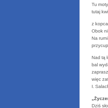
Tu moty
tutaj kw
z kopca
Obok ni
Na rumi
przycup
Nad tą 
bal wyd
zaprasz
więc za
I. Salac
„Życze
Dziś sł