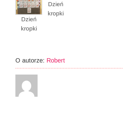
Dzień
kropki
Dzień
kropki
O autorze:
Robert