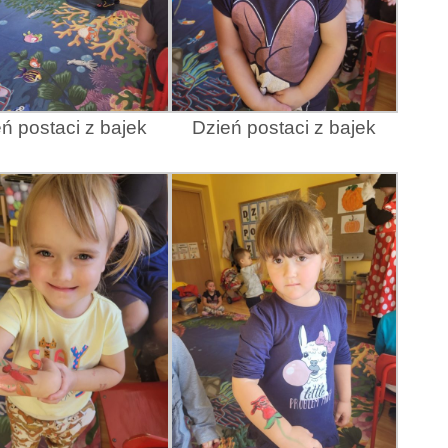
ń postaci z bajek
Dzień postaci z bajek