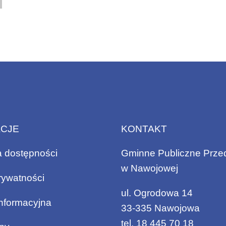
ACJE
KONTAKT
a dostępności
Gminne Publiczne Prze
w Nawojowej
rywatności
ul. Ogrodowa 14
informacyjna
33-335 Nawojowa
tel.
18 445 70 18