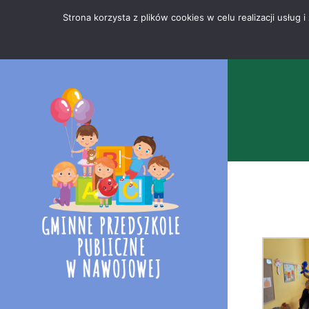
Przejdź
Mapa
.
Strona korzysta z plików cookies w celu realizacji usłu
do
strony
treści