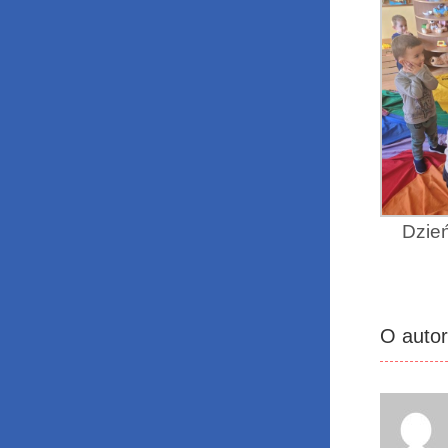
Dzień
O auto