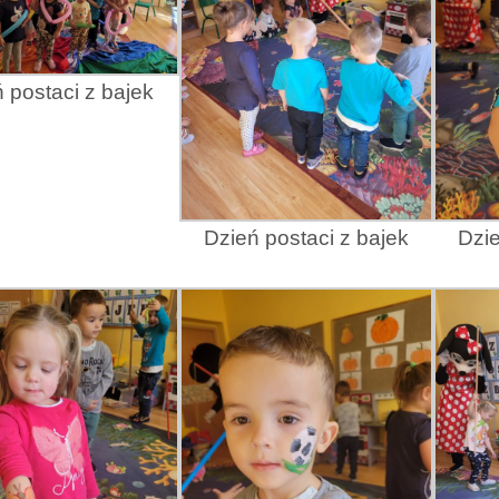
 postaci z bajek
Dzień postaci z bajek
Dzie