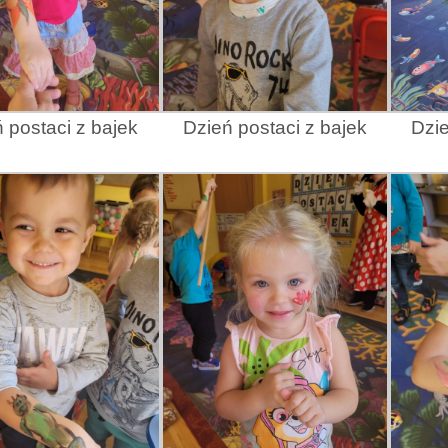
 postaci z bajek
Dzień postaci z bajek
Dzie