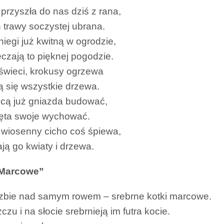
przyszła do nas dziś z rana,
ń trawy soczystej ubrana.
niegi już kwitną w ogrodzie,
czają to pięknej pogodzie.
świeci, krokusy ogrzewa
ią się wszystkie drzewa.
hcą już gniazda budować,
lęta swoje wychować.
wiosenny cicho coś śpiewa,
ają go kwiaty i drzewa.
 Marcowe”
zbie nad samym rowem – srebrne kotki marcowe.
zu i na słocie srebrnieją im futra kocie.