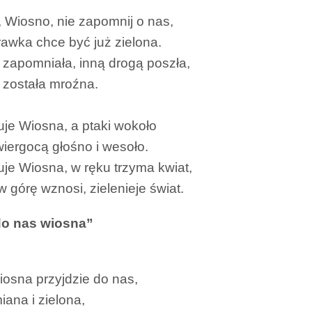
 Wiosno, nie zapomnij o nas,
rawka chce być już zielona.
zapomniała, inną drogą poszła,
 została mroźna.
je Wiosna, a ptaki wokoło
świergocą głośno i wesoło.
je Wiosna, w ręku trzyma kwiat,
w górę wznosi, zielenieje świat.
do nas wiosna”
iosna przyjdzie do nas,
ana i zielona,