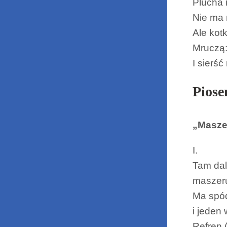
Plucha 
Nie ma 
Ale kot
Mruczą:
I sierść
Piose
„Masze
I.
Tam dal
maszeru
Ma spód
i jeden 
Refren (