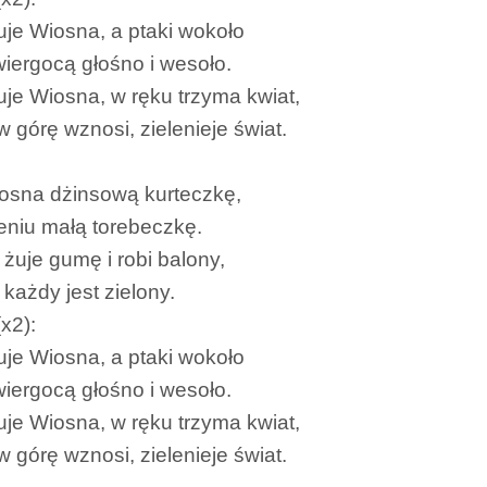
je Wiosna, a ptaki wokoło
świergocą głośno i wesoło.
je Wiosna, w ręku trzyma kwiat,
w górę wznosi, zielenieje świat.
osna dżinsową kurteczkę,
eniu małą torebeczkę.
 żuje gumę i robi balony,
 każdy jest zielony.
x2):
je Wiosna, a ptaki wokoło
świergocą głośno i wesoło.
je Wiosna, w ręku trzyma kwiat,
w górę wznosi, zielenieje świat.