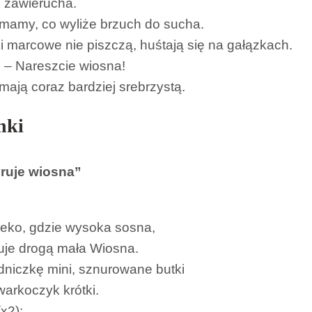
i zawierucha.
mamy, co wyliże brzuch do sucha.
ki marcowe nie piszczą, huśtają się na gałązkach.
 – Nareszcie wiosna!
 mają coraz bardziej srebrzystą.
nki
ruje wiosna”
eko, gdzie wysoka sosna,
je drogą mała Wiosna.
niczkę mini, sznurowane butki
warkoczyk krótki.
x2):