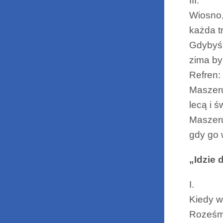
III.
Wiosno,
każda t
Gdybyś 
zima by
Refren:
Maszeru
lecą i 
Maszeru
gdy go 
„Idzie 
I.
Kiedy w
Roześmi