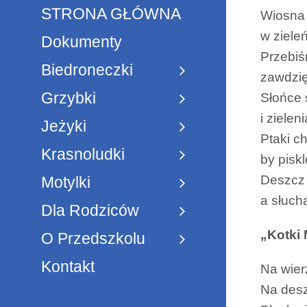
STRONA GŁÓWNA
Wiosna 
w ziele
Dokumenty
Przebiś
Biedroneczki
zawdzię
Grzybki
Słońce 
i zielen
Jeżyki
Ptaki c
Krasnoludki
by pisk
Deszcz 
Motylki
a słuch
Dla Rodziców
„Kotki
O Przedszkolu
Kontakt
Na wier
Na deszc