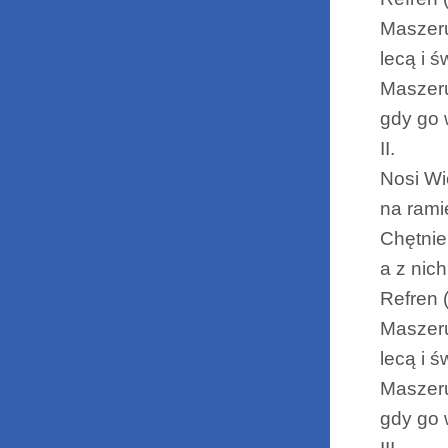
Maszeru
lecą i 
Maszeru
gdy go 
II.
Nosi Wi
na rami
Chętnie
a z nich
Refren (
Maszeru
lecą i 
Maszeru
gdy go 