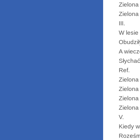
Zielona
Zielona
III.
W lesie 
Obudził
A wiecz
Słychać
Ref.
Zielona
Zielona
Zielona
Zielona
V.
Kiedy w
Roześmi