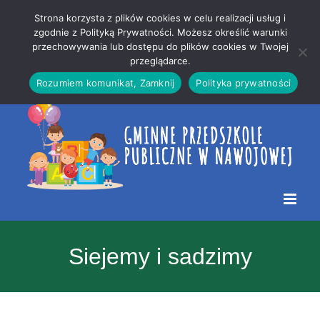
Przejdź
Mapa
.
Strona korzysta z plików cookies w celu realizacji usług i
do
strony
zgodnie z Polityką Prywatności. Możesz określić warunki
Otwórz 
przechowywania lub dostępu do plików cookies w Twojej
treści
przeglądarce.
Rozumiem komunikat, Zamknij
Polityka prywatności
Siejemy i sadzimy