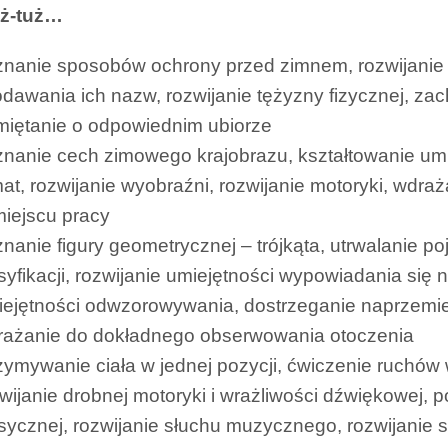
uż-tuż…
nanie sposobów ochrony przed zimnem, rozwijanie 
odawania ich nazw, rozwijanie tężyzny fizycznej, z
miętanie o odpowiednim ubiorze
nanie cech zimowego krajobrazu, kształtowanie umi
at, rozwijanie wyobraźni, rozwijanie motoryki, wdra
iejscu pracy
nanie figury geometrycznej – trójkąta, utrwalanie po
syfikacji, rozwijanie umiejętności wypowiadania si
ejętności odwzorowywania, dostrzeganie naprzemien
rażanie do dokładnego obserwowania otoczenia
zymywanie ciała w jednej pozycji, ćwiczenie ruchów
wijanie drobnej motoryki i wrażliwości dźwiękowej
sycznej, rozwijanie słuchu muzycznego, rozwijanie s