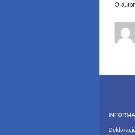
O auto
INFORM
Deklaracj