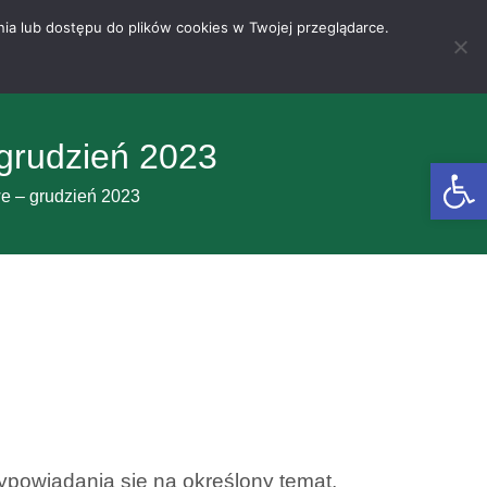
nia lub dostępu do plików cookies w Twojej przeglądarce.
grudzień 2023
Otwórz 
e – grudzień 2023
ypowiadania się na określony temat,