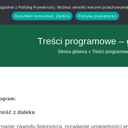
g i zgodnie z Polityką Prywatności. Możesz określić warunki przechowywa
Rozumiem komunikat, Zamknij
Polityka prywatności
Treści programowe – 
Strona główna
»
Treści programow
ogram:
ość z daleka
nanie zawodu listonosza, rozwijanie umiejętności w