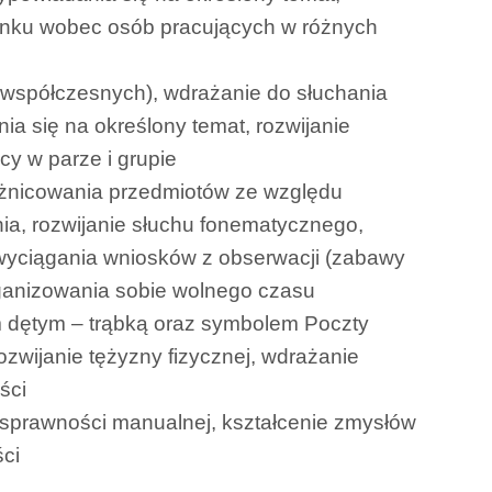
cunku wobec osób pracujących w różnych
 i współczesnych), wdrażanie do słuchania
ia się na określony temat, rozwijanie
y w parze i grupie
różnicowania przedmiotów ze względu
ia, rozwijanie słuchu fonematycznego,
 wyciągania wniosków z obserwacji (zabawy
rganizowania sobie wolnego czasu
m dętym – trąbką oraz symbolem Poczty
rozwijanie tężyzny fizycznej, wdrażanie
ści
e sprawności manualnej, kształcenie zmysłów
ści