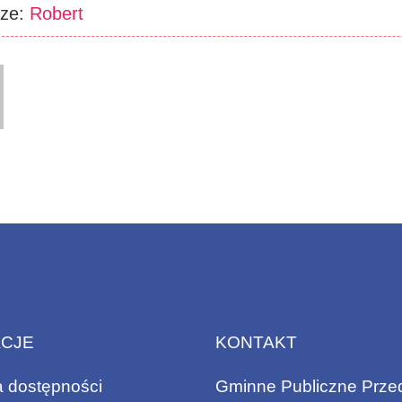
rze:
Robert
ACJE
KONTAKT
a dostępności
Gminne Publiczne Prze