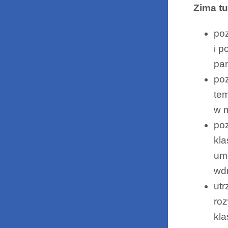
Zima t
poz
i p
pa
poz
tem
w m
poz
kla
umi
wd
utr
roz
kla