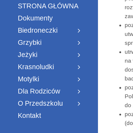
STRONA GŁÓWNA
roz
za
Dokumenty
poz
Biedroneczki
utw
Grzybki
spr
utr
Jeżyki
na 
Krasnoludki
dos
Motylki
bad
poz
Dla Rodziców
Pol
O Przedszkolu
do
poz
Kontakt
(do