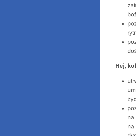
zai
boż
poz
ryt
poz
do
Hej, ko
utr
umi
ży
poz
na 
na 
dy