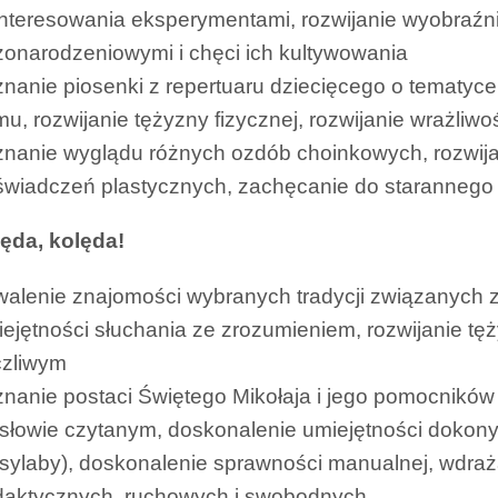
nteresowania eksperymentami, rozwijanie wyobraźni
onarodzeniowymi i chęci ich kultywowania
nanie piosenki z repertuaru dziecięcego o tematyce
mu, rozwijanie tężyzny fizycznej, rozwijanie wrażliw
nanie wyglądu różnych ozdób choinkowych, rozwija
świadczeń plastycznych, zachęcanie do starannego
lęda, kolęda!
walenie znajomości wybranych tradycji związanych 
ejętności słuchania ze zrozumieniem, rozwijanie tęż
czliwym
nanie postaci Świętego Mikołaja i jego pomocników –
słowie czytanym, doskonalenie umiejętności dokony
sylaby), doskonalenie sprawności manualnej, wdra
daktycznych, ruchowych i swobodnych