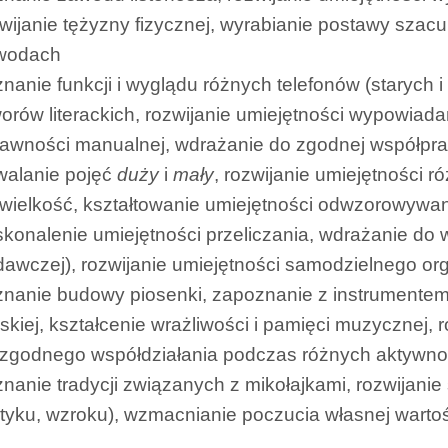
wijanie tężyzny fizycznej, wyrabianie postawy sza
wodach
nanie funkcji i wyglądu różnych telefonów (starych
orów literackich, rozwijanie umiejętności wypowiadan
awności manualnej, wdrażanie do zgodnej współprac
walanie pojęć
duży
i
mały
, rozwijanie umiejętności 
wielkość, kształtowanie umiejętności odwzorowywan
konalenie umiejętności przeliczania, wdrażanie do
awczej), rozwijanie umiejętności samodzielnego o
nanie budowy piosenki, zapoznanie z instrumente
skiej, kształcenie wrażliwości i pamięci muzycznej, 
 zgodnego współdziałania podczas różnych aktywno
nanie tradycji związanych z mikołajkami, rozwijani
tyku, wzroku), wzmacnianie poczucia własnej warto