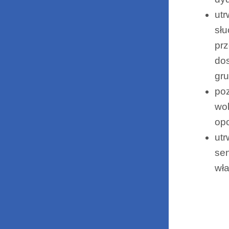
utr
słu
prz
dos
gru
poz
wok
op
utr
sen
wł