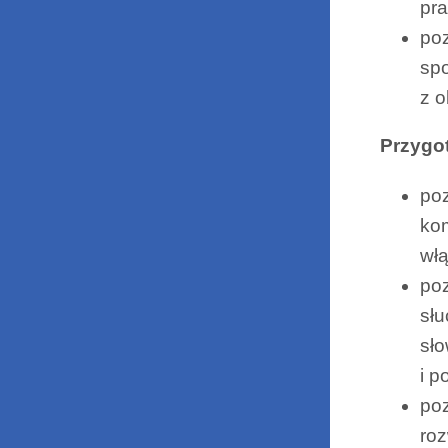
pra
poz
spo
z o
Przygo
poz
kom
włą
po
słu
sło
i 
poz
roz