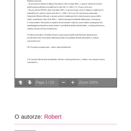
Page
1
/
10
Zoom
100%
O autorze:
Robert