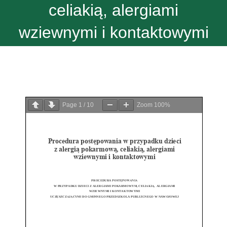
celiakią, alergiami
wziewnymi i kontaktowymi
Page
1
/
10
Zoom
100%