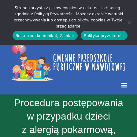
Przejdź
Mapa
.
Strona korzysta z plików cookies w celu realizacji usług i
do
strony
zgodnie z Polityką Prywatności. Możesz określić warunki
Otwórz 
przechowywania lub dostępu do plików cookies w Twojej
treści
przeglądarce.
Rozumiem komunikat, Zamknij
Polityka prywatności
Procedura postępowania
w przypadku dzieci
z alergią pokarmową,