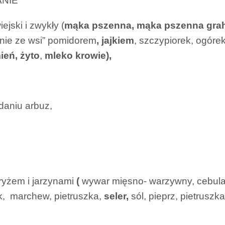
ANIE
ejski i zwykły (
mąka pszenna, mąka pszenna gra
nie ze wsi” pomidorem
, jajkiem
, szczypiorek, ogórek
ień, żyto
,
mleko krowie),
daniu arbuz,
ryżem i jarzynami
(
wywar mięsno- warzywny, cebula,
, marchew, pietruszka,
seler,
sól, pieprz, pietruszk