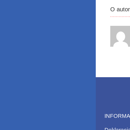
O auto
INFORM
Deklaracj