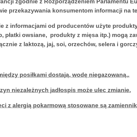
rancji zgodnie z Rozporządzeniem Parlamentu Eu
wie przekazywania konsumentom informacji na t
e z informacjami od producentów użyte produkty
, płatki owsiane, produkty z mięsa itp.) mogą za
ącznie z laktozą, jaj, soi, orzechów, selera i gorcz
między posiłkami dostają, wodę niegazowaną,.
zyn niezależnych jadłospis może ulec zmianie.
eci z alergią pokarmową stosowane są zamienniki