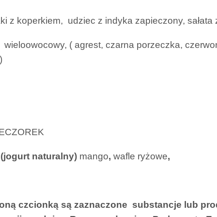
ki z koperkiem, udziec z indyka zapieczony, sałata 
wieloowocowy, ( agrest, czarna porzeczka, czerwona
)
ECZOREK
 (jogurt naturalny)
mango
,
wafle ryżowe
,
oną czcionką są zaznaczone substancje lub prod