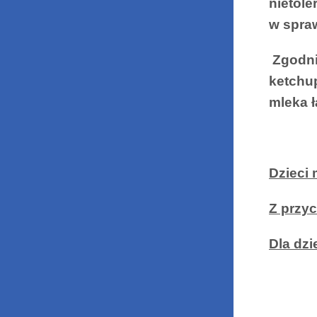
nietole
w spra
Zgodni
ketchup
mleka ł
Dzieci 
Z przyc
Dla dzi