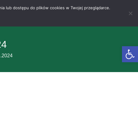
nia lub dostępu do plików cookies w Twojej przeglądarce.
24
Otwórz 
9.2024