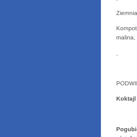
Ziemnia
Kompot 
malina, 
PODWI
Koktajl
Pogubi