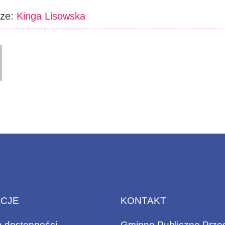
rze:
Kinga Lisowska
ACJE
KONTAKT
a dostępności
Gminne Publiczne Prze