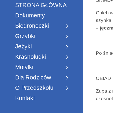
ŚNIAD
STRONA GŁÓWNA
Chleb wi
Dokumenty
szynka 
Biedroneczki
– jęczm
Grzybki
Jeżyki
Po śnia
Krasnoludki
Motylki
Dla Rodziców
OBIAD
O Przedszkolu
Zupa z 
Kontakt
czosnek