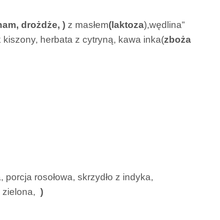
ham, drożdże,
)
z masłem
(laktoza
),wędlina”
 kiszony, herbata z cytryną, kawa inka(
zboża
 porcja rosołowa, skrzydło z indyka,
a zielona,
)