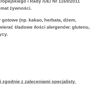
ropejskiego i Rady /UE/ Nr 1169/2011
emat żywności.
 gotowe (np. kakao, herbata, dżem,
wierać śladowe ilości alergenów: glutenu,
ycy.
 zgodnie z zaleceniami specjalisty
.