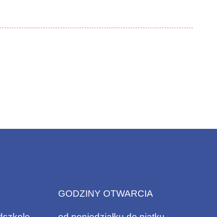
GODZINY OTWARCIA
dszkole
od poniedziałku do piątku