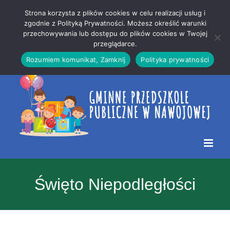
Przejdź
Mapa
.
Strona korzysta z plików cookies w celu realizacji usług i
do
strony
zgodnie z Polityką Prywatności. Możesz określić warunki
Otwórz 
przechowywania lub dostępu do plików cookies w Twojej
treści
przeglądarce.
Rozumiem komunikat, Zamknij
Polityka prywatności
Święto Niepodległości