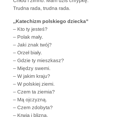
Chłód i zimno. Mam dziś chrypkę.
Trudna rada, trudna rada.
,,Katechizm polskiego dziecka”
– Kto ty jesteś?
– Polak mały.
– Jaki znak twój?
– Orzeł biały.
– Gdzie ty mieszkasz?
– Między swemi.
– W jakim kraju?
– W polskiej ziemi.
– Czem ta ziemia?
– Mą ojczyzną.
– Czem zdobyta?
– Krwią i blizną.