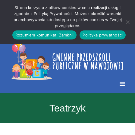
Przejdź
Mapa
.
Strona korzysta z plików cookies w celu realizacji usług i
do
strony
zgodnie z Polityką Prywatności. Możesz określić warunki
Otwórz 
przechowywania lub dostępu do plików cookies w Twojej
treści
przeglądarce.
Rozumiem komunikat, Zamknij
Polityka prywatności
Teatrzyk