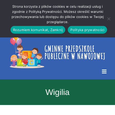
Przejdź
Mapa
.
Strona korzysta z plików cookies w celu realizacji usług i
do
strony
zgodnie z Polityką Prywatności. Możesz określić warunki
Otwórz 
przechowywania lub dostępu do plików cookies w Twojej
treści
przeglądarce.
Rozumiem komunikat, Zamknij
Polityka prywatności
Wigilia