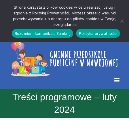
Przejdź
Mapa
.
Strona korzysta z plików cookies w celu realizacji usług i
do
strony
zgodnie z Polityką Prywatności. Możesz określić warunki
Otwórz 
przechowywania lub dostępu do plików cookies w Twojej
treści
przeglądarce.
Rozumiem komunikat, Zamknij
Polityka prywatności
Treści programowe – luty
2024