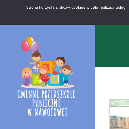
Przejdź
Mapa
.
Strona korzysta z plików cookies w celu realizacji usłu
do
strony
treści