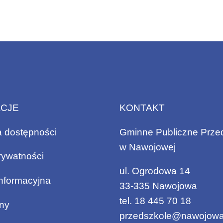
ACJE
KONTAKT
a dostępności
Gminne Publiczne Prze
w Nawojowej
rywatności
ul. Ogrodowa 14
informacyjna
33-335 Nawojowa
tel.
18 445 70 18
ny
przedszkole@nawojowa