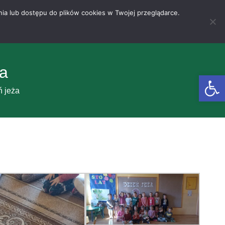
nia lub dostępu do plików cookies w Twojej przeglądarce.
ża
Otwórz 
ń jeża