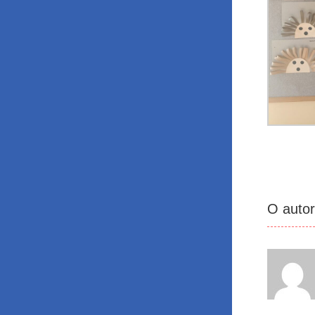
O auto