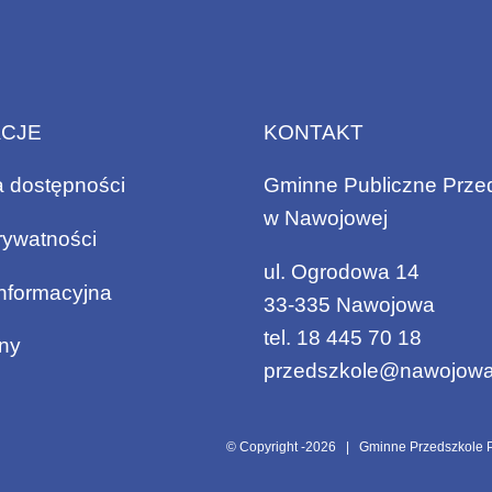
ACJE
KONTAKT
a dostępności
Gminne Publiczne Prze
w Nawojowej
rywatności
ul. Ogrodowa 14
informacyjna
33-335 Nawojowa
tel.
18 445 70 18
ny
przedszkole@nawojowa
© Copyright -
2026 | Gminne Przedszkole P