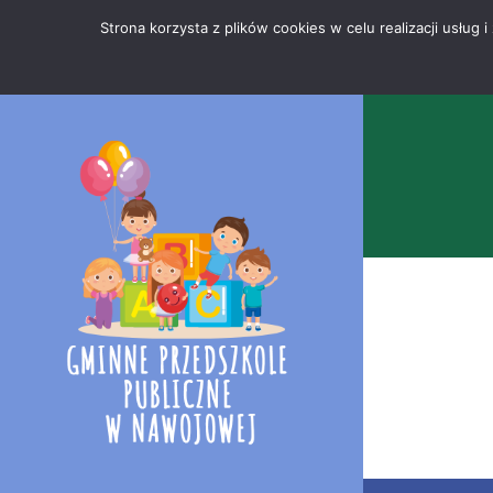
Przejdź
Mapa
.
Strona korzysta z plików cookies w celu realizacji usłu
do
strony
treści