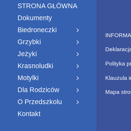
STRONA GŁÓWNA
Dokumenty
Biedroneczki
INFORM
Grzybki
Deklaracj
Jeżyki
Polityka p
Krasnoludki
Motylki
Klauzula 
Dla Rodziców
Mapa stro
O Przedszkolu
Kontakt