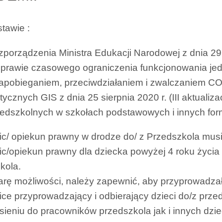
tawie :
porządzenia Ministra Edukacji Narodowej z dnia 29 
sprawie czasowego ograniczenia funkcjonowania je
zapobieganiem, przeciwdziałaniem i zwalczaniem C
ycznych GIS z dnia 25 sierpnia 2020 r. (III aktualiza
zedszkolnych w szkołach podstawowych i innych fo
ic/ opiekun prawny w drodze do/ z Przedszkola mu
ic/opiekun prawny dla dziecka powyżej 4 roku życi
kola.
arę możliwości, należy zapewnić, aby przyprowadza
ice przyprowadzający i odbierający dzieci do/z pr
sieniu do pracowników przedszkola jak i innych dzie