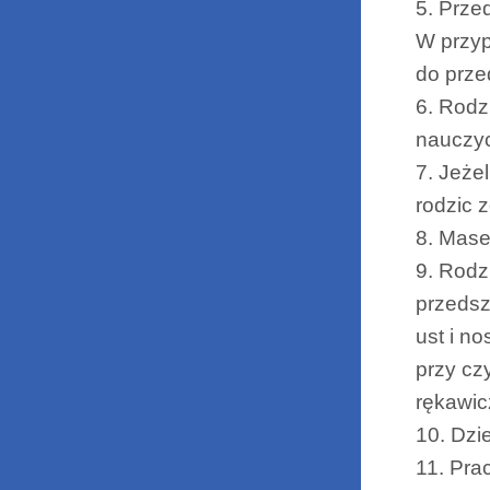
5. Prze
W przyp
do prze
6. Rodz
nauczyc
7. Jeże
rodzic 
8. Mase
9. Rodz
przedsz
ust i n
przy cz
rękawic
10. Dzi
11. Pra