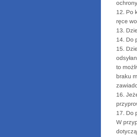
ochrony
12. Po 
ręce wo
13. Dzi
14. Do 
15. Dzi
odsyłan
to możl
braku m
zawiado
16. Jeż
przypro
17. Do 
W przyp
dotyczą