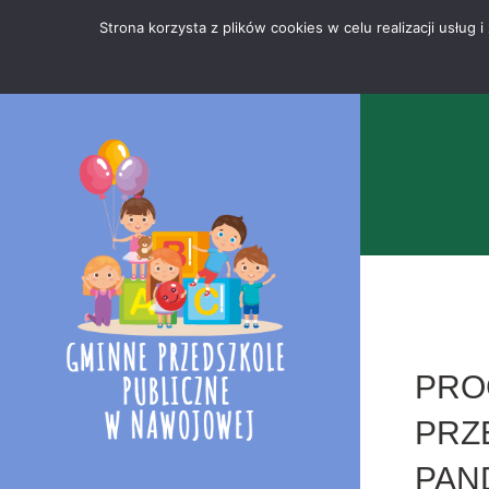
Przejdź
Mapa
.
Strona korzysta z plików cookies w celu realizacji usłu
do
strony
treści
PRO
PRZ
PAN