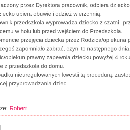
aczony przez Dyrektora pracownik, odbiera dziecko z
ziecko ubiera obuwie i odzież wierzchnią.
ownik przedszkola wyprowadza dziecko z szatni i p
cemu w holu lub przed wejściem do Przedszkola.
mencie przejęcia dziecka przez Rodzica/opiekuna pr
czegoś zapomniało zabrać, czyni to następnego dnia
ic/opiekun prawny zapewnia dziecku powyżej 4 roku
e z przedszkola do domu.
adku nieuregulowanych kwestii tą procedurą, zasto
cej przyprowadzania dzieci.
rze:
Robert