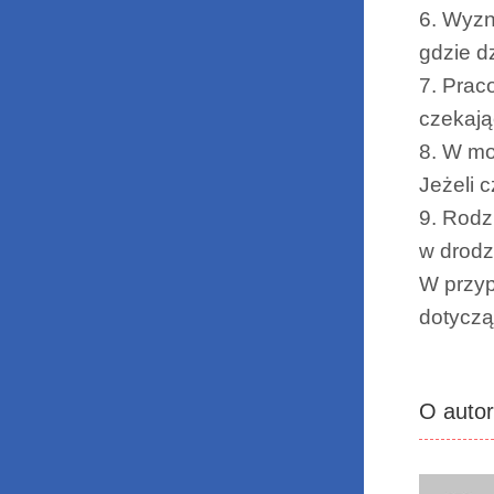
6. Wyzn
gdzie d
7. Prac
czekają
8. W mo
Jeżeli 
9. Rodz
w drodz
W przyp
dotyczą
O auto