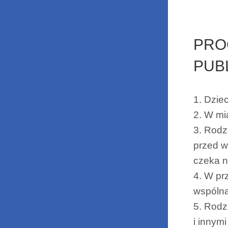
PRO
PUB
1. Dzie
2. W mi
3. Rodz
przed w
czeka n
4. W pr
wspólną
5. Rodz
i innymi