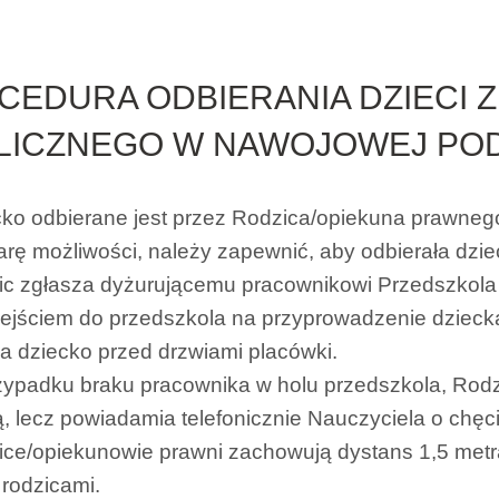
CEDURA ODBIERANIA DZIECI 
LICZNEGO W NAWOJOWEJ POD
cko odbierane jest przez Rodzica/opiekuna prawneg
arę możliwości, należy zapewnić, aby odbierała dzi
ic zgłasza dyżurującemu pracownikowi Przedszkola 
ejściem do przedszkola na przyprowadzenie dzieck
a dziecko przed drzwiami placówki.
zypadku braku pracownika w holu przedszkola, Rodz
, lecz powiadamia telefonicznie Nauczyciela o chęc
ice/opiekunowie prawni zachowują dystans 1,5 metr
 rodzicami.