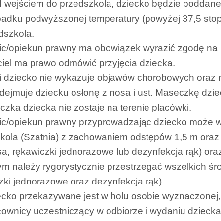
d wejściem do przedszkola, dziecko będzie poddane
adku podwyższonej temperatury (powyżej 37,5 stopn
dszkola.
ic/opiekun prawny ma obowiązek wyrazić zgodę na
iel ma prawo odmówić przyjęcia dziecka.
li dziecko nie wykazuje objawów chorobowych oraz n
zdejmuje dziecku osłonę z nosa i ust. Maseczkę dzie
czka dziecka nie zostaje na terenie placówki.
ic/opiekun prawny przyprowadzając dziecko może wc
kola (Szatnia) z zachowaniem odstępów 1,5 m oraz 
osa, rękawiczki jednorazowe lub dezynfekcja rąk) ora
ym należy rygorystycznie przestrzegać wszelkich śro
zki jednorazowe oraz dezynfekcja rąk).
ecko przekazywane jest w holu osobie wyznaczonej,
cownicy uczestniczący w odbiorze i wydaniu dziecka