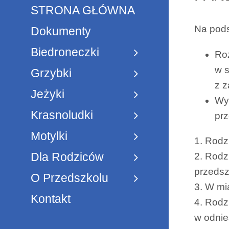
STRONA GŁÓWNA
Na pods
Dokumenty
Biedroneczki
Roz
w 
Grzybki
z 
Jeżyki
Wyt
Krasnoludki
pr
Motylki
1. Rodz
Dla Rodziców
2. Rodz
przedsz
O Przedszkolu
3. W mi
Kontakt
4. Rodz
w odnie