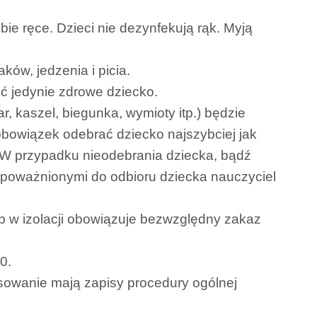
ie ręce. Dzieci nie dezynfekują rąk. Myją
ów, jedzenia i picia.
ć jedynie zdrowe dziecko.
r, kaszel, biegunka, wymioty itp.) będzie
obowiązek odebrać dziecko najszybciej jak
u. W przypadku nieodebrania dziecka, bądź
upoważnionymi do odbioru dziecka nauczyciel
b w izolacji obowiązuje bezwzględny zakaz
0.
sowanie mają zapisy procedury ogólnej