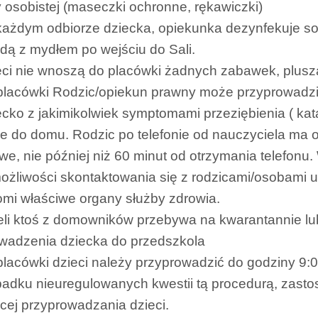
 osobistej (maseczki ochronne, rękawiczki)
każdym odbiorze dziecka, opiekunka dezynfekuje sob
dą z mydłem po wejściu do Sali.
eci nie wnoszą do placówki żadnych zabawek, pluszak
placówki Rodzic/opiekun prawny może przyprowadzi
ecko z jakimikolwiek symptomami przeziębienia ( kata
e do domu. Rodzic po telefonie od nauczyciela ma 
iwe, nie później niż 60 minut od otrzymania telefon
ożliwości skontaktowania się z rodzicami/osobami 
mi właściwe organy służby zdrowia.
eli ktoś z domowników przebywa na kwarantannie lu
wadzenia dziecka do przedszkola
placówki dzieci należy przyprowadzić do godziny 9:0
adku nieuregulowanych kwestii tą procedurą, zasto
cej przyprowadzania dzieci.