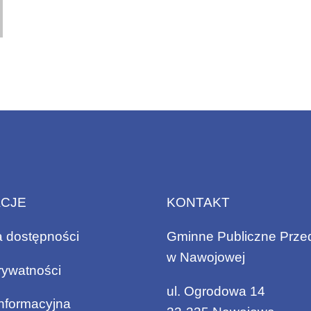
ACJE
KONTAKT
a dostępności
Gminne Publiczne Prze
w Nawojowej
rywatności
ul. Ogrodowa 14
informacyjna