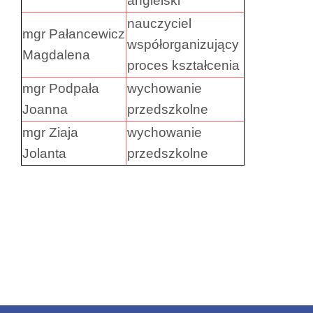
angielski
nauczyciel
mgr Pałancewicz
współorganizujący
Magdalena
proces kształcenia
mgr Podpała
wychowanie
Joanna
przedszkolne
mgr Ziaja
wychowanie
Jolanta
przedszkolne