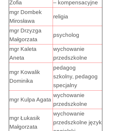
Zofia
– kompensacyjne
mgr Dombek
religia
Mirosława
mgr Drzyzga
psycholog
Małgorzata
mgr Kaleta
wychowanie
Aneta
przedszkolne
pedagog
mgr Kowalik
szkolny, pedagog
Dominika
specjalny
wychowanie
mgr Kulpa Agata
przedszkolne
wychowanie
mgr Łukasik
przedszkolne język
Małgorzata