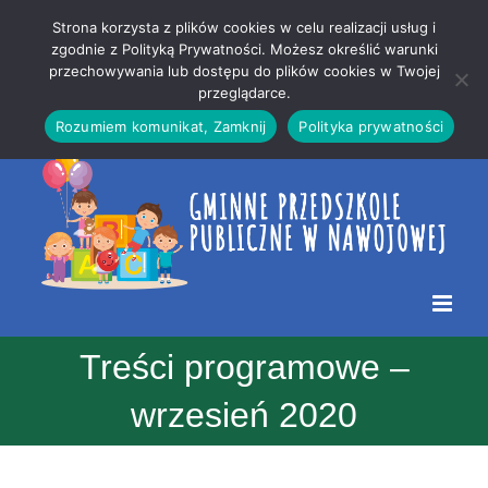
Przejdź
Mapa
.
Strona korzysta z plików cookies w celu realizacji usług i
do
strony
zgodnie z Polityką Prywatności. Możesz określić warunki
Otwórz 
przechowywania lub dostępu do plików cookies w Twojej
treści
przeglądarce.
Rozumiem komunikat, Zamknij
Polityka prywatności
Treści programowe –
wrzesień 2020