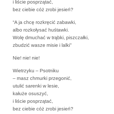
i liście posprzątać,
bez ciebie cóż zrobi jesień?
“A ja chcę rozkręcić zabawki,
albo rozkołysać huśtawki.
Wolę dmuchać w trąbki, piszczałki,
zbudzić wasze misie i lalki”
Nie! nie! nie!
Wietrzyku – Psotniku
– masz chmurki przegonić,
utulić sarenki w lesie,
kałuże osuszyć,
i liście posprzątać,
bez ciebie cóż zrobi jesień?