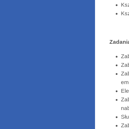
Ksz
Ksz
Zadania
Zab
Zab
Zab
emo
El
Zab
na
Słu
Zab