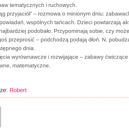
baw tematycznych i ruchowych.
ąg przyjaciół” – rozmowa o minionym dniu: zabawach 
powiadań, wspólnych tańcach. Dzieci powtarzają ak
najbardziej podobało. Przypominają sobie, czy moż
oś przeprosić – podchodzą podają dłoń. N. pobudza
stępnego dnia.
ęcia wyrównawcze i rozwijające – zabawy ćwiczące
owne, matematyczne.
rze:
Robert