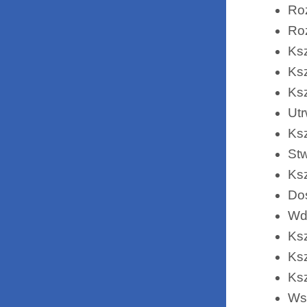
Roz
Roz
Ksz
Ksz
Ksz
Utr
Ksz
Stw
Ksz
Do
Wdr
Ksz
Ksz
Ksz
Wsp