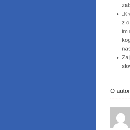
za
„Kr
z o
im 
kog
na
Zaj
sł
O auto