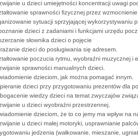
wijanie u dzieci umiejętności koncentracji uwagi p
tałtowanie sprawności fizycznej przez wzmocnienie 
anizowanie sytuacji sprzyjającej wykorzystywaniu p
oznanie dzieci z zadaniami i funkcjami urzędu poc
zerzanie słownika dzieci o pojęcie
rażanie dzieci do posługiwania się adresem.
tałtowanie poczucia rytmu, wyobraźni muzycznej i e
wijanie sprawności manualnych dzieci.
wiadomienie dzieciom, jak można pomagać innym.
ieranie dzieci przy przygotowaniu prezentów dla po
bogacenie wiedzy dzieci na temat zwyczajów związ
wijanie u dzieci wyobraźni przestrzennej.
iadomienie dzieciom, że to co jemy ma wpływ na n
wijanie u dzieci małej motoryki, usprawnianie palcó
ygotowaniu jedzenia (wałkowanie, mieszanie, ugniat