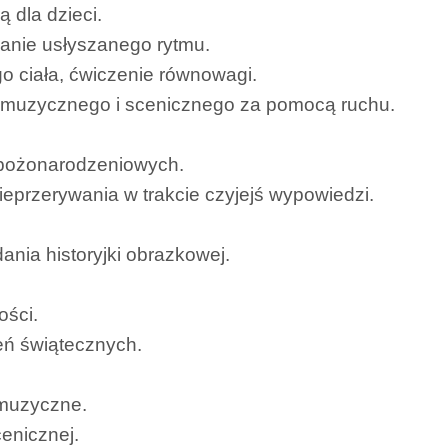
 dla dzieci.
zanie usłyszanego rytmu.
o ciała, ćwiczenie równowagi.
oru muzycznego i scenicznego za pomocą ruchu.
i bożonarodzeniowych.
nieprzerywania w trakcie czyjejś wypowiedzi.
ania historyjki obrazkowej.
ości.
eń świątecznych.
 muzyczne.
cenicznej.