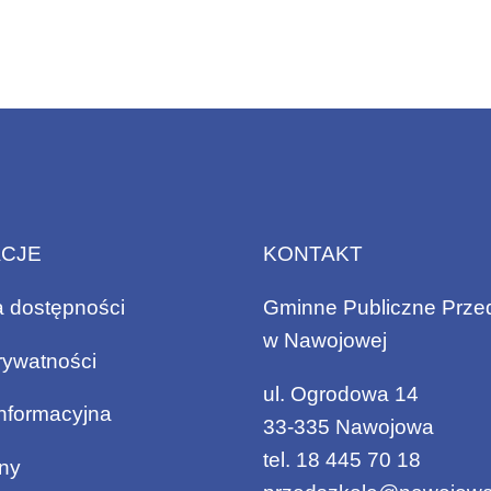
ACJE
KONTAKT
a dostępności
Gminne Publiczne Prze
w Nawojowej
rywatności
ul. Ogrodowa 14
informacyjna
33-335 Nawojowa
tel.
18 445 70 18
ny