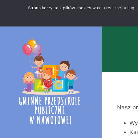
Przejdź
Mapa
.
Strona korzysta z plików cookies w celu realizacji usłu
do
strony
treści
Nasz pr
Wy
Ksz