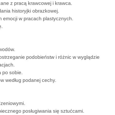
ane z pracą krawcowej i krawca.
ania historyjki obrazkowej.
h emocji w pracach plastycznych.
ę.
awodów.
ostrzeganie podobieństw i różnic w wyglądzie
acjach.
a po sobie.
tów według podanej cechy.
dzeniowymi.
piecznego posługiwania się sztućcami.