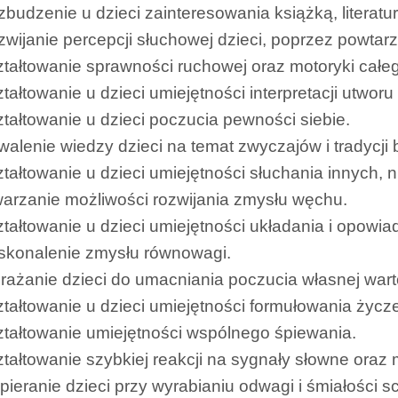
budzenie u dzieci zainteresowania książką, literaturą
wijanie percepcji słuchowej dzieci, poprzez powtar
tałtowanie sprawności ruchowej oraz motoryki całeg
tałtowanie u dzieci umiejętności interpretacji utw
tałtowanie u dzieci poczucia pewności siebie.
walenie wiedzy dzieci na temat zwyczajów i tradycj
tałtowanie u dzieci umiejętności słuchania innych, 
arzanie możliwości rozwijania zmysłu węchu.
tałtowanie u dzieci umiejętności układania i opowiad
skonalenie zmysłu równowagi.
ażanie dzieci do umacniania poczucia własnej wart
tałtowanie u dzieci umiejętności formułowania życz
tałtowanie umiejętności wspólnego śpiewania.
tałtowanie szybkiej reakcji na sygnały słowne oraz
ieranie dzieci przy wyrabianiu odwagi i śmiałości s