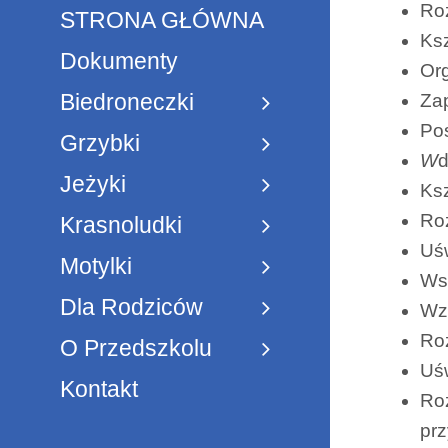
Roz
STRONA GŁÓWNA
Ksz
Dokumenty
Org
Biedroneczki
Zap
Pos
Grzybki
W
d
Jeżyki
Ksz
Roz
Krasnoludki
Uś
Motylki
Wsp
Dla Rodziców
Wz
Roz
O Przedszkolu
Uśw
Kontakt
Roz
prz