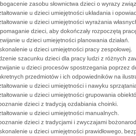
ogacenie zasobu słownictwa dzieci o wyrazy związ
tałtowanie u dzieci umiejętności układania i opowiad
tałtowanie u dzieci umiejętności wyrażania własnyc
pomaganie dzieci, aby dokończały rozpoczętą prac
wijanie u dzieci umiejętności planowania działań.
konalenie u dzieci umiejętności pracy zespołowej.
zenie szacunku dzieci dla pracy ludzi z różnych z
wijanie u dzieci procesów spostrzegania poprzez d
kretnych przedmiotów i ich odpowiedników na ilustr
tałtowanie u dzieci umiejętności i nawyku sprzątani
tałtowanie u dzieci umiejętności grupowania obiek
oznanie dzieci z tradycją ozdabiania choinki.
tałtowanie u dzieci umiejętności manualnych.
oznanie dzieci z tradycjami i zwyczajami bożonaro
konalenie u dzieci umiejętności prawidłowego, bez