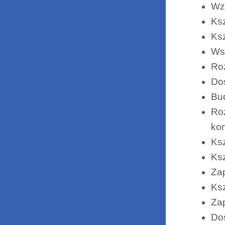
Wzb
Ksz
Ksz
Ws
Roz
Dos
Bud
Roz
kon
Ksz
Ksz
Zap
Ksz
Zap
Dos