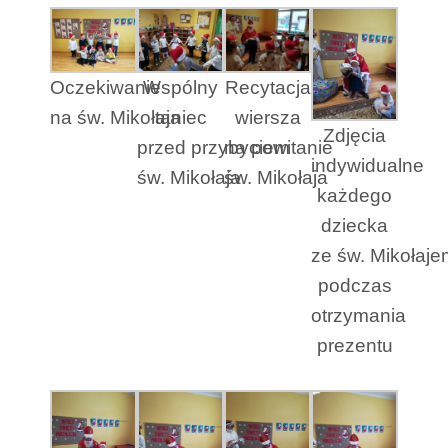
Oczekiwanie
Wspólny
Recytacja
na św. Mikołaja
taniec
wiersza
Zdjęcia
przed przybyciem
na powitanie
indywidualne
św. Mikołaja
św. Mikołaja
każdego
dziecka
ze św. Mikołaje
podczas
otrzymania
prezentu