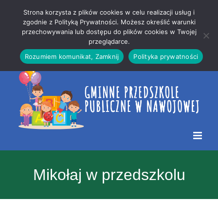
Przejdź
Mapa
.
Strona korzysta z plików cookies w celu realizacji usług i
do
strony
zgodnie z Polityką Prywatności. Możesz określić warunki
Otwórz 
przechowywania lub dostępu do plików cookies w Twojej
treści
przeglądarce.
Rozumiem komunikat, Zamknij
Polityka prywatności
Mikołaj w przedszkolu