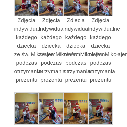
Zdjęcia
Zdjęcia
Zdjęcia
Zdjęcia
indywidualne
indywidualne
indywidualne
indywidualne
każdego
każdego
każdego
każdego
dziecka
dziecka
dziecka
dziecka
ze św. Mikołajem
ze św. Mikołajem
ze św. Mikołajem
ze św. Mikołaje
podczas
podczas
podczas
podczas
otrzymania
otrzymania
otrzymania
otrzymania
prezentu
prezentu
prezentu
prezentu