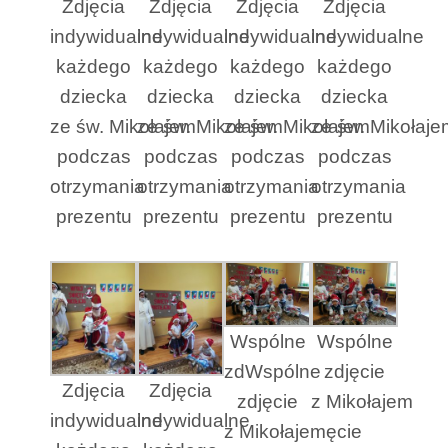
Zdjęcia
Zdjęcia
Zdjęcia
Zdjęcia
indywidualne
indywidualne
indywidualne
indywidualne
każdego
każdego
każdego
każdego
dziecka
dziecka
dziecka
dziecka
ze św. Mikołajem
ze św. Mikołajem
ze św. Mikołajem
ze św. Mikołaje
podczas
podczas
podczas
podczas
otrzymania
otrzymania
otrzymania
otrzymania
prezentu
prezentu
prezentu
prezentu
Wspólne
Wspólne
zdWspólne
zdjęcie
Zdjęcia
Zdjęcia
zdjęcie
z Mikołajem
indywidualne
indywidualne
z Mikołajemęcie