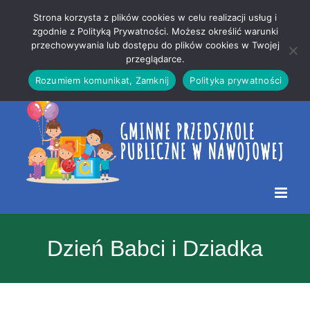
Przejdź
Mapa
.
Strona korzysta z plików cookies w celu realizacji usług i
do
strony
zgodnie z Polityką Prywatności. Możesz określić warunki
Otwórz 
przechowywania lub dostępu do plików cookies w Twojej
treści
przeglądarce.
Rozumiem komunikat, Zamknij
Polityka prywatności
Dzień Babci i Dziadka