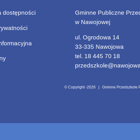
a dostępności
Gminne Publiczne Prze
w Nawojowej
rywatności
ul. Ogrodowa 14
informacyjna
33-335 Nawojowa
tel.
18 445 70 18
ny
przedszkole@nawojowa
© Copyright -
2026 | Gminne Przedszkole P