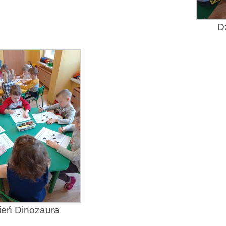
D
ień Dinozaura