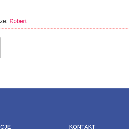
rze:
Robert
ACJE
KONTAKT