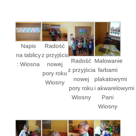
Napis
Radość
na tablicy
z przyjścia
Radość
Malowanie
: Wiosna
nowej
z przyjścia
farbami
pory roku
nowej
plakatowymi
Wiosny
pory roku
i akwarelowymi
Wiosny
Pani
Wiosny