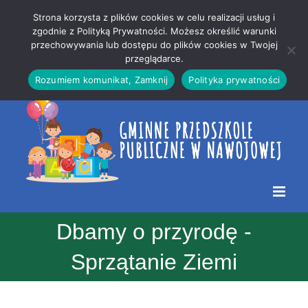
Przejdź
Mapa
.
Strona korzysta z plików cookies w celu realizacji usług i
do
strony
zgodnie z Polityką Prywatności. Możesz określić warunki
Otwórz 
przechowywania lub dostępu do plików cookies w Twojej
treści
przeglądarce.
Rozumiem komunikat, Zamknij
Polityka prywatności
Dbamy o przyrodę -
Sprzątanie Ziemi