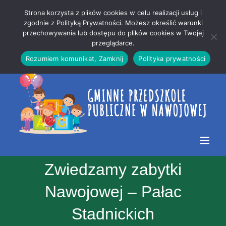
Przejdź
Mapa
.
Strona korzysta z plików cookies w celu realizacji usług i
do
strony
zgodnie z Polityką Prywatności. Możesz określić warunki
Otwórz 
przechowywania lub dostępu do plików cookies w Twojej
treści
przeglądarce.
Rozumiem komunikat, Zamknij
Polityka prywatności
Zwiedzamy zabytki
Nawojowej – Pałac
Stadnickich