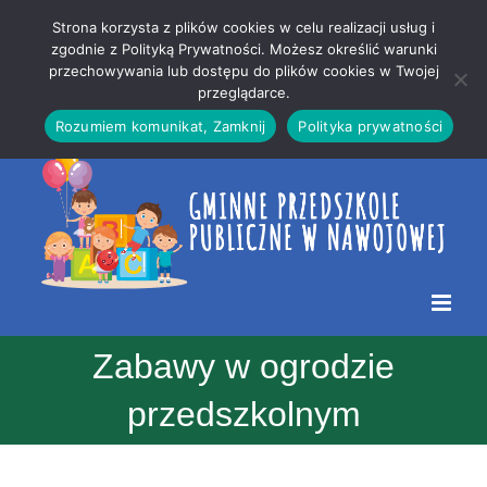
Przejdź
Mapa
.
Strona korzysta z plików cookies w celu realizacji usług i
do
strony
zgodnie z Polityką Prywatności. Możesz określić warunki
Otwórz 
przechowywania lub dostępu do plików cookies w Twojej
treści
przeglądarce.
Rozumiem komunikat, Zamknij
Polityka prywatności
Zabawy w ogrodzie
przedszkolnym