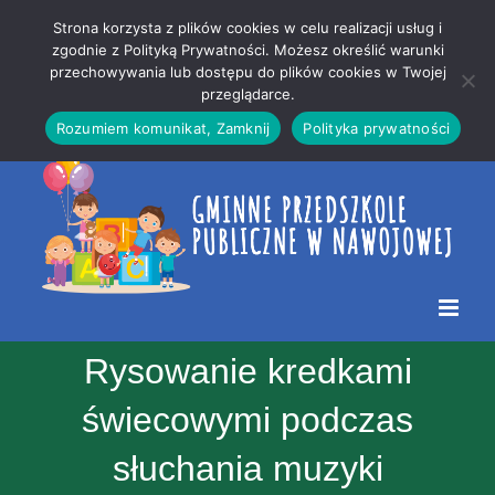
Przejdź
Mapa
.
Strona korzysta z plików cookies w celu realizacji usług i
do
strony
zgodnie z Polityką Prywatności. Możesz określić warunki
Otwórz 
przechowywania lub dostępu do plików cookies w Twojej
treści
przeglądarce.
Rozumiem komunikat, Zamknij
Polityka prywatności
Rysowanie kredkami
świecowymi podczas
słuchania muzyki