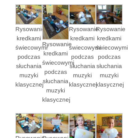
Rysowanie
Rysowanie
Rysowanie
kredkami
kredkami
kredkami
Rysowanie
świecowymi
świecowymi
świecowymi
kredkami
podczas
podczas
podczas
świecowymi
słuchania
słuchania
słuchania
podczas
muzyki
muzyki
muzyki
słuchania
klasycznej
klasycznej
klasycznej
muzyki
klasycznej