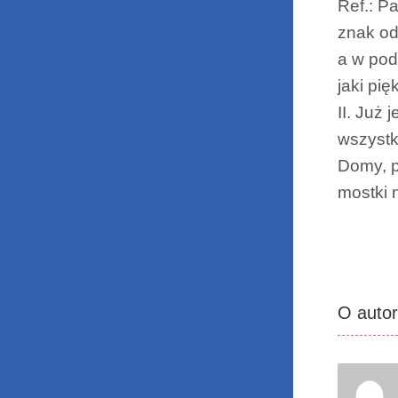
Ref.: Pa
znak od
a w pod
jaki pię
II. Już 
wszystk
Domy, p
mostki 
O auto