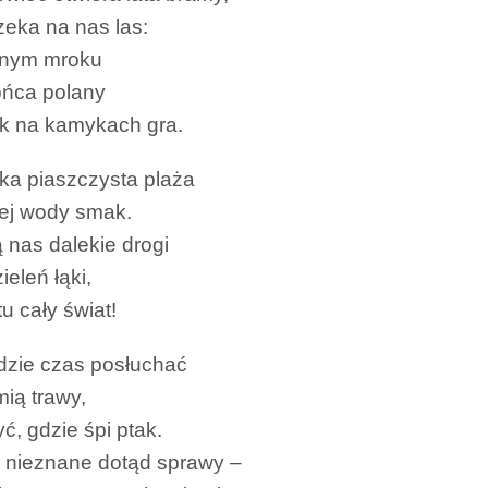
zeka na nas las:
dnym mroku
łońca polany
yk na kamykach gra.
ka piaszczysta plaża
iej wody smak.
 nas dalekie drogi
zieleń łąki,
u cały świat!
zie czas posłuchać
mią trawy,
ć, gdzie śpi ptak.
ć nieznane dotąd sprawy –