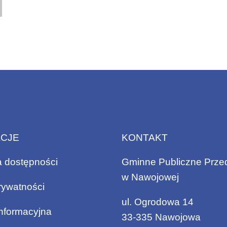
ACJE
KONTAKT
a dostępności
Gminne Publiczne Prze
w Nawojowej
rywatności
ul. Ogrodowa 14
informacyjna
33-335 Nawojowa