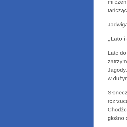
milczen
tańcząc
Jadwig
„Lato i
Lato do 
zatrzyma
Jagody,
w dużym
Słonecz
rozrzuc
Chodźci
głośno 