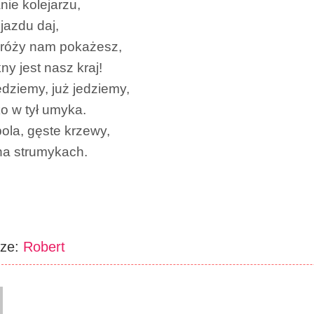
nie kolejarzu,
jazdu daj,
róży nam pokażesz,
kny jest nasz kraj!
jedziemy, już jedziemy,
o w tył umyka.
ola, gęste krzewy,
na strumykach.
rze:
Robert