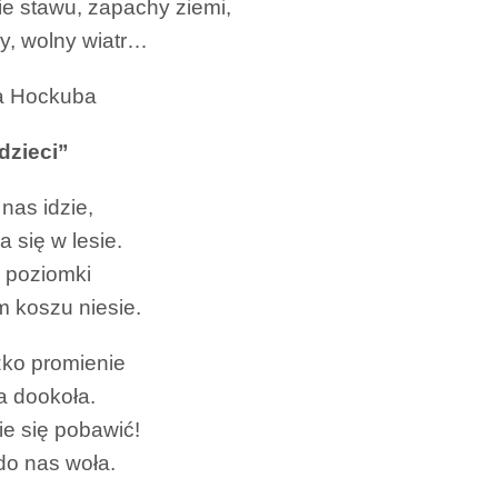
ie stawu, zapachy ziemi,
y, wolny wiatr…
a Hockuba
 dzieci”
nas idzie,
 się w lesie.
 poziomki
 koszu niesie.
ko promienie
a dookoła.
e się pobawić!
do nas woła.