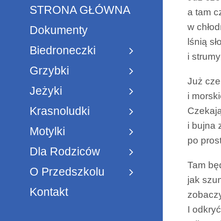
STRONA GŁÓWNA
a tam c
w chło
Dokumenty
lśnią s
Biedroneczki
i strum
Grzybki
Już cze
Jeżyki
i morsk
Krasnoludki
Czekają
i bujna 
Motylki
po prost
Dla Rodziców
Tam będ
O Przedszkolu
jak szu
Kontakt
zobaczy
I odkry