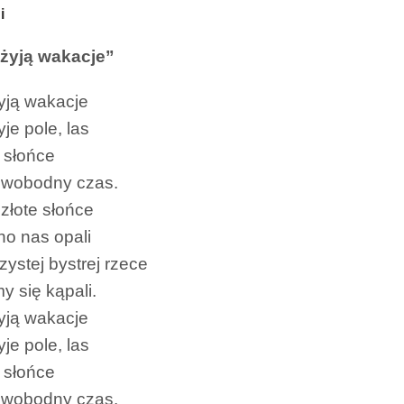
i
 żyją wakacje”
yją wakacje
je pole, las
i słońce
swobodny czas.
złote słońce
no nas opali
zystej bystrej rzece
y się kąpali.
yją wakacje
je pole, las
i słońce
swobodny czas.