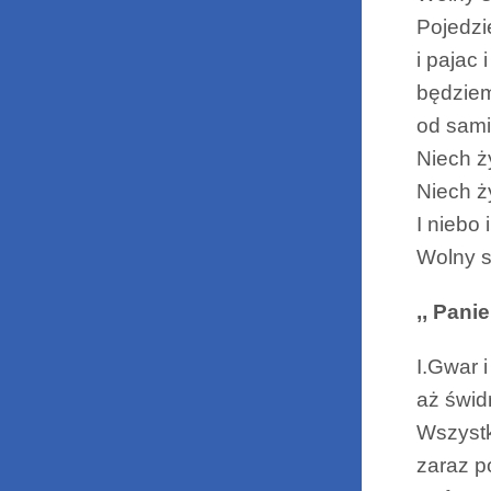
Pojedzi
i pajac 
będziem
od sami
Niech ż
Niech ży
I niebo 
Wolny 
,, Panie
I.Gwar i
aż świd
Wszystk
zaraz p