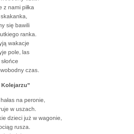
e z nami piłka
i skakanka,
y się bawili
utkiego ranka.
yją wakacje
je pole, las
i słońce
swobodny czas.
 Kolejarzu’’
 hałas na peronie,
ruje w uszach.
ie dzieci już w wagonie,
ociąg rusza.