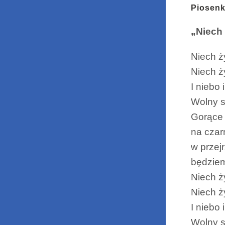
Piosenk
„Niech
Niech ż
Niech ży
I niebo 
Wolny 
Gorące 
na czar
w przejr
będziem
Niech ż
Niech ży
I niebo 
Wolny 