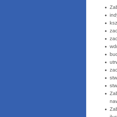
Za
ind
ksz
zac
zac
wdr
bud
ut
zac
st
stw
Zab
na
Zab
ilu