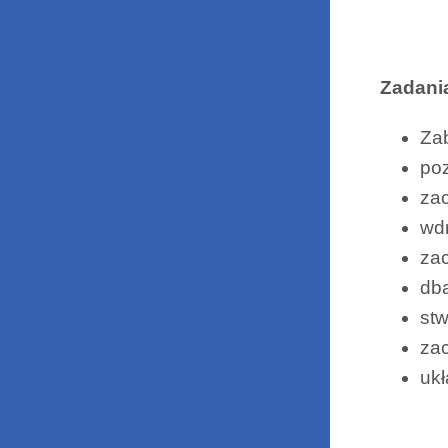
Zadania
Zab
po
za
wd
za
db
stw
za
ukł