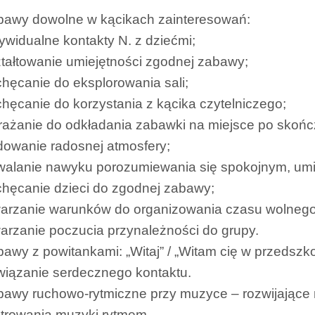
bawy dowolne w kącikach zainteresowań:
ywidualne kontakty N. z dziećmi;
tałtowanie umiejętności zgodnej zabawy;
hęcanie do eksplorowania sali;
hęcanie do korzystania z kącika czytelniczego;
ażanie do odkładania zabawki na miejsce po skońc
owanie radosnej atmosfery;
rwalanie nawyku porozumiewania się spokojnym, u
hęcanie dzieci do zgodnej zabawy;
warzanie warunków do organizowania czasu wolnego
arzanie poczucia przynależności do grupy.
awy z powitankami: „Witaj” / „Witam cię w przedszk
wiązanie serdecznego kontaktu.
awy ruchowo-rytmiczne przy muzyce – rozwijające 
strowania muzyki rytmem.