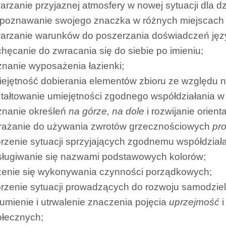
arzanie przyjaznej atmosfery w nowej sytuacji dla d
poznawanie swojego znaczka w różnych miejscach s
warzanie warunków do poszerzania doświadczeń ję
hęcanie do zwracania się do siebie po imieniu;
nanie wyposażenia łazienki;
ejętność dobierania elementów zbioru ze względu n
tałtowanie umiejętności zgodnego współdziałania w 
znanie określeń
na górze, na dole
i rozwijanie orienta
rażanie do używania zwrotów grzecznościowych
pro
rzenie sytuacji sprzyjających zgodnemu współdział
sługiwanie się nazwami podstawowych kolorów;
zenie się wykonywania czynności porządkowych;
rzenie sytuacji prowadzących do rozwoju samodziel
umienie i utrwalenie znaczenia pojęcia
uprzejmość
i
ołecznych;