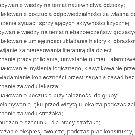
obywanie wiedzy na temat nazewnictwa odzieży;
tałtowanie poczucia odpowiedzialności za własną o
rzenie sytuacji sprzyjających aktywności fizycznej;
bywanie wiedzy na temat niebezpieczeństw grożąc
tałtowanie umiejętności układania historyjki obrazk
wijanie zainteresowania literaturą dla dzieci;
nanie pracy policjanta, utrwalanie numeru alarmow
tałtowanie myślenia logicznego, klasyfikowanie prz
iadamianie konieczności przestrzegania zasad bezp
znanie zawodu lekarza;
tałtowanie poczucia przynależności do grupy;
zełamywanie lęku przed wizytą u lekarza podczas 
znanie zawodu strażaka;
udzanie szacunku dla pracy strażaka;
ażanie ekspresji twórczej podczas prac konstrukcyj