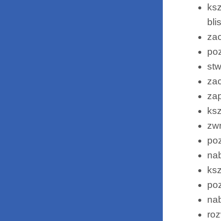
ksz
bli
za
poz
st
za
zap
ksz
zwr
poz
na
ksz
poz
nab
roz