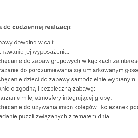
 do codziennej realizacji:
awy dowolne w sali:
znawanie jej wyposażenia;
chęcanie do zabaw grupowych w kącikach zaintere
rażanie do porozumiewania się umiarkowanym głos
chęcanie dzieci do zabawy samodzielnie wybranymi
anie o zgodną i bezpieczną zabawę;
arzanie miłej atmosfery integrującej grupę;
chęcanie do używania imion kolegów i koleżanek p
adanie puzzli związanych z tematem dnia.