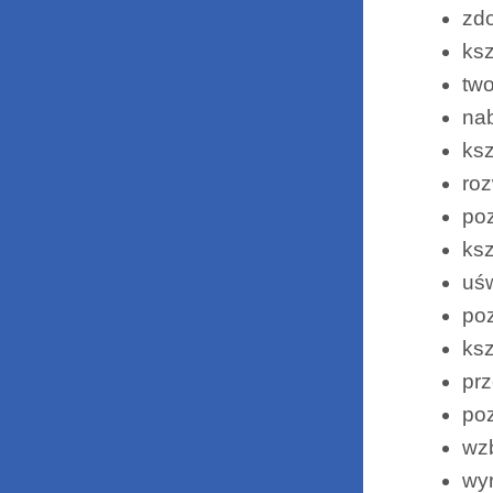
zd
ksz
two
na
ksz
roz
poz
ksz
uśw
po
ksz
pr
po
wzb
wyr