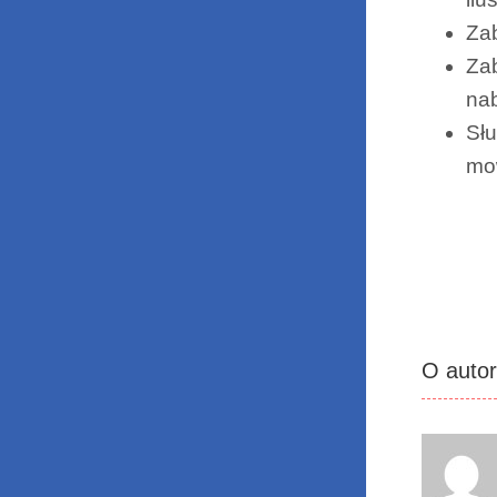
Zab
Zab
na
Słu
mo
O auto