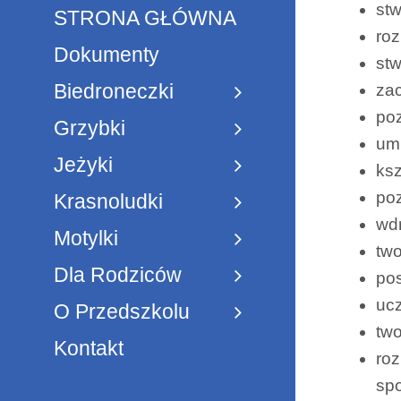
stw
STRONA GŁÓWNA
roz
Dokumenty
st
Biedroneczki
zac
poz
Grzybki
umi
Jeżyki
ksz
po
Krasnoludki
wd
Motylki
two
Dla Rodziców
po
uc
O Przedszkolu
two
Kontakt
roz
sp