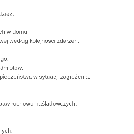
dzież;
ych w domu;
owej według kolejności zdarzeń;
ego;
edmiotów;
ieczeństwa w sytuacji zagrożenia;
zabaw ruchowo-naśladowczych;
nych.