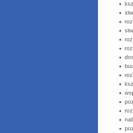
ksz
stw
roz
st
roz
ro
dos
bu
roz
ksz
ws
poz
roz
nab
po