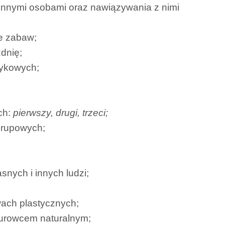
z innymi osobami oraz nawiązywania z nimi
e zabaw;
dnię;
zykowych;
ch:
pierwszy, drugi, trzeci;
grupowych;
nych i innych ludzi;
ach plastycznych;
surowcem naturalnym;