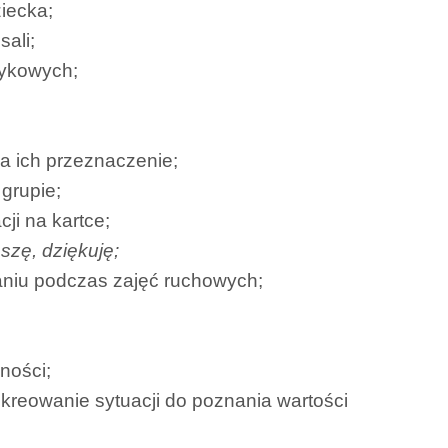
ziecka;
ali;
zykowych;
a ich przeznaczenie;
grupie;
cji na kartce;
szę, dziękuję;
aniu podczas zajęć ruchowych;
ności;
 kreowanie sytuacji do poznania wartości