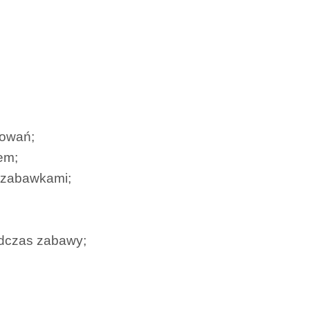
sowań;
em;
 zabawkami;
odczas zabawy;