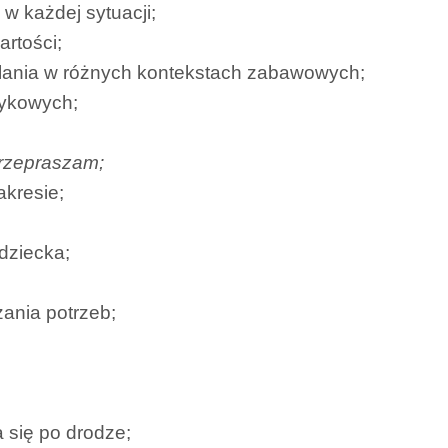
w każdej sytuacji;
artości;
dlania w różnych kontekstach zabawowych;
zykowych;
przepraszam;
akresie;
dziecka;
ania potrzeb;
 się po drodze;