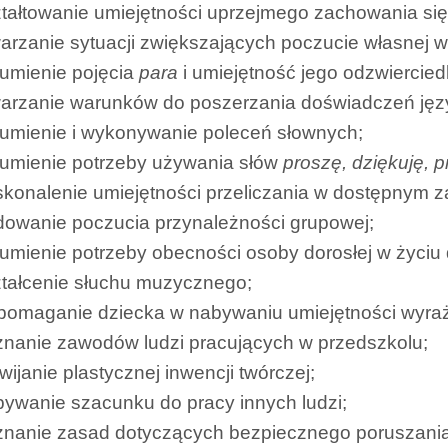
tałtowanie umiejętności uprzejmego zachowania się 
arzanie sytuacji zwiększających poczucie własnej w
umienie pojęcia
para
i umiejętność jego odzwiercie
warzanie warunków do poszerzania doświadczeń ję
umienie i wykonywanie poleceń słownych;
zumienie potrzeby używania słów
proszę, dziękuję, 
konalenie umiejętności przeliczania w dostępnym z
dowanie poczucia przynależności grupowej;
umienie potrzeby obecności osoby dorosłej w życiu 
tałcenie słuchu muzycznego;
pomaganie dziecka w nabywaniu umiejętności wyraż
nanie zawodów ludzi pracujących w przedszkolu;
wijanie plastycznej inwencji twórczej;
ywanie szacunku do pracy innych ludzi;
znanie zasad dotyczących bezpiecznego poruszania