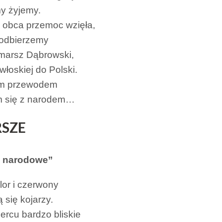
y żyjemy.
obca przemoc wzięła,
 odbierzemy
marsz Dąbrowski,
włoskiej do Polski.
im przewodem
m się z narodem…
RSZE
 narodowe”
lor i czerwony
 się kojarzy.
ercu bardzo bliskie