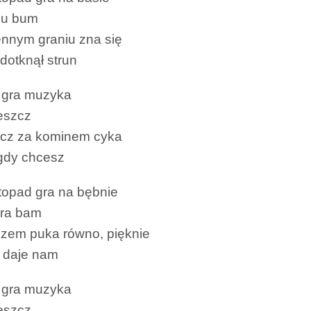
lu bum
ennym graniu zna się
dotknął strun
 gra muzyka
eszcz
zcz za kominem cyka
gdy chcesz
topad gra na bębnie
ara bam
zem puka równo, pięknie
 daje nam
 gra muzyka
eszcz