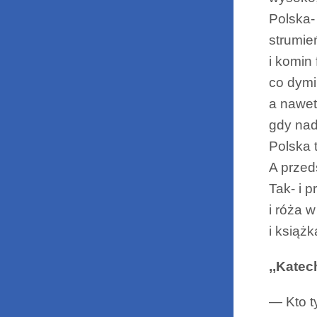
Polska- 
strumień
i komin
co dymi
a nawet
gdy na
Polska 
A przed
Tak- i p
i róża 
i książk
,,Katec
— Kto t