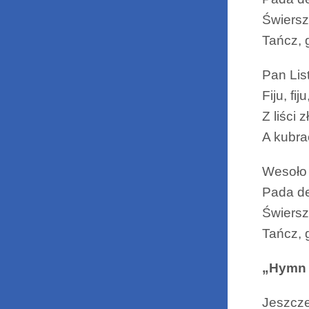
Świers
Tańcz, 
Pan Lis
Fiju, fiju
Z liści 
A kubra
Wesoło
Pada d
Świers
Tańcz, 
„Hymn 
Jeszcze