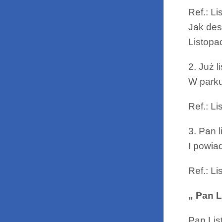
Ref.: L
Jak des
Listopa
2. Już 
W parku
Ref.: L
3. Pan 
I powia
Ref.: L
„ Pan 
Pan Lis