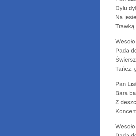
Dylu dy
Na jesi
Trawką 
Wesoło
Pada d
Świers
Tańcz, 
Pan Lis
Bara b
Z deszc
Koncert
Wesoło
Pada d