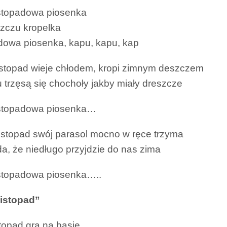
istopadowa piosenka
zczu kropelka
dowa piosenka, kapu, kapu, kap
listopad wieje chłodem, kropi zimnym deszczem
 trzęsą się chochoły jakby miały dreszcze
istopadowa piosenka…
listopad swój parasol mocno w ręce trzyma
da, że niedługo przyjdzie do nas zima
istopadowa piosenka…..
Listopad”
topad gra na basie