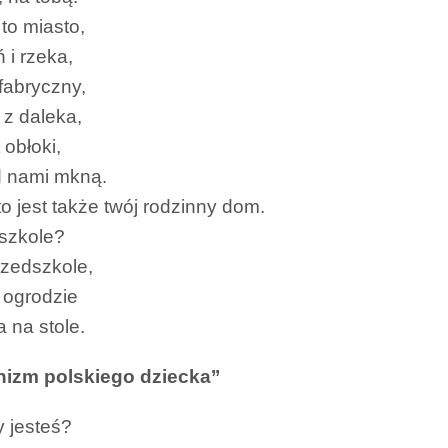
to miasto,
 i rzeka,
 fabryczny,
 z daleka,
 obłoki,
d nami mkną.
to jest także twój rodzinny dom.
szkole?
rzedszkole,
w ogrodzie
a na stole.
hizm polskiego dziecka’’
y jesteś?