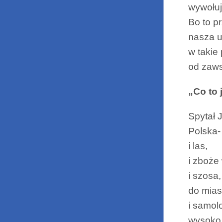
wywołuj
Bo to p
nasza 
w takie
od zaws
„Co to 
Spytał 
Polska-
i las,
i zboże
i szosa,
do mias
i samolo
wysoko,