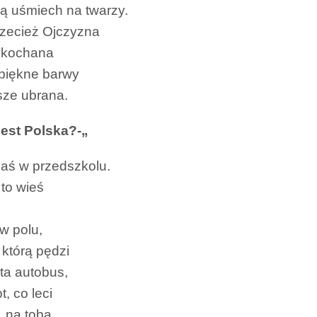
ą uśmiech na twarzy.
rzecież Ojczyzna
ukochana
 piękne barwy
ze ubrana.
jest Polska?-„
Jaś w przedszkolu.
 to wieś
 w polu,
 którą pędzi
ta autobus,
t, co leci
 na tobą.