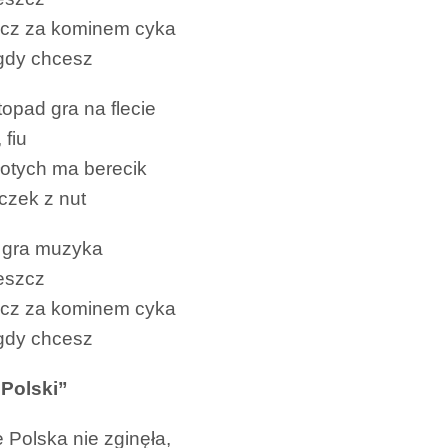
zcz za kominem cyka
gdy chcesz
topad gra na flecie
, fiu
złotych ma berecik
czek z nut
 gra muzyka
eszcz
zcz za kominem cyka
gdy chcesz
Polski”
 Polska nie zginęła,