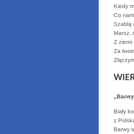
Kiedy m
Co nam 
Szablą
Marsz, 
Z ziemi 
Za two
Złączy
WIE
„Barwy
Biały ko
z Polską
Barwy s