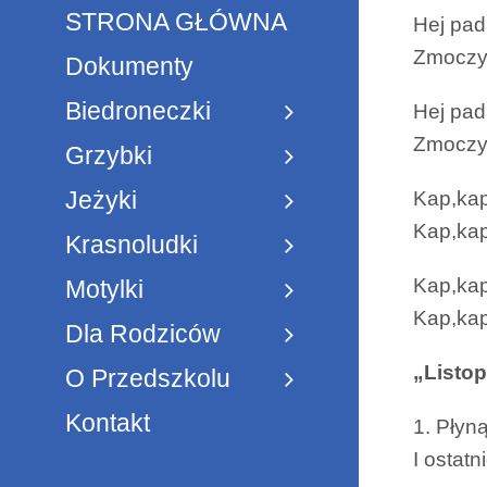
STRONA GŁÓWNA
Hej pad
Zmoczył
Dokumenty
Biedroneczki
Hej pad
Zmoczył
Grzybki
Jeżyki
Kap,kap
Kap,kap
Krasnoludki
Kap,kap
Motylki
Kap,kap
Dla Rodziców
„Listo
O Przedszkolu
Kontakt
1. Płyn
I ostatn