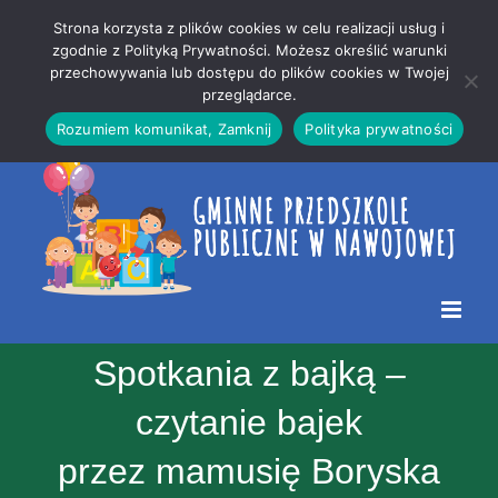
Przejdź
Mapa
.
Strona korzysta z plików cookies w celu realizacji usług i
do
strony
zgodnie z Polityką Prywatności. Możesz określić warunki
Otwórz 
przechowywania lub dostępu do plików cookies w Twojej
treści
przeglądarce.
Rozumiem komunikat, Zamknij
Polityka prywatności
Spotkania z bajką –
czytanie bajek
przez mamusię Boryska