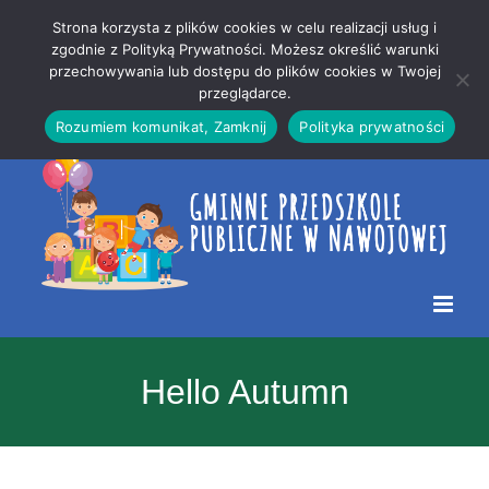
Przejdź
Mapa
.
Strona korzysta z plików cookies w celu realizacji usług i
do
strony
zgodnie z Polityką Prywatności. Możesz określić warunki
Otwórz 
przechowywania lub dostępu do plików cookies w Twojej
treści
przeglądarce.
Rozumiem komunikat, Zamknij
Polityka prywatności
Hello Autumn