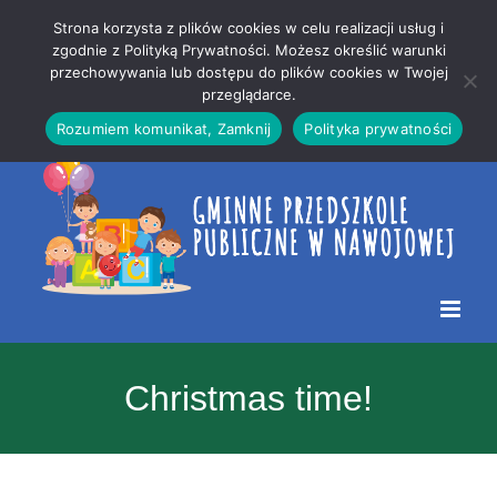
Przejdź
Mapa
.
Strona korzysta z plików cookies w celu realizacji usług i
do
strony
zgodnie z Polityką Prywatności. Możesz określić warunki
Otwórz 
przechowywania lub dostępu do plików cookies w Twojej
treści
przeglądarce.
Rozumiem komunikat, Zamknij
Polityka prywatności
Christmas time!