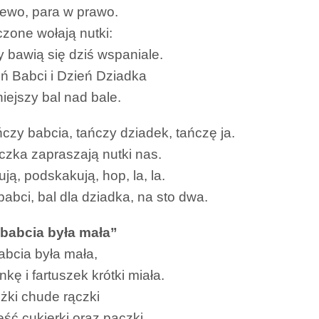
lewo, para w prawo.
zone wołają nutki:
 bawią się dziś wspaniale.
ń Babci i Dzień Dziadka
iejszy bal nad bale.
ńczy babcia, tańczy dziadek, tańczę ja.
czka zapraszają nutki nas.
ją, podskakują, hop, la, la.
babci, bal dla dziadka, na sto dwa.
babcia była mała”
abcia była mała,
nkę i fartuszek krótki miała.
żki chude rączki
 jeść cukierki oraz pączki.