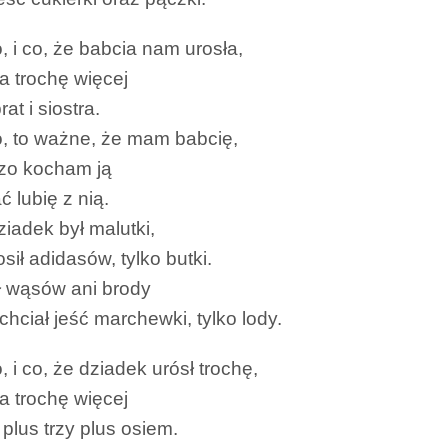
o, i co, że babcia nam urosła,
ma trochę więcej
brat i siostra.
co, to ważne, że mam babcię,
zo kocham ją
ć lubię z nią.
ziadek był malutki,
osił adidasów, tylko butki.
ł wąsów ani brody
 chciał jeść marchewki, tylko lody.
o, i co, że dziadek urósł trochę,
ma trochę więcej
plus trzy plus osiem.