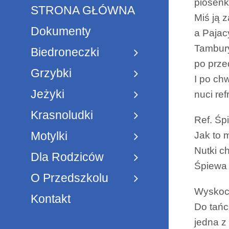
piosenk
STRONA GŁÓWNA
Miś ją 
Dokumenty
a Pajac
Tambury
Biedroneczki
po prze
Grzybki
I po ch
Jeżyki
nuci ref
Krasnoludki
Ref. Śp
Motylki
Jak to 
Nutki ch
Dla Rodziców
Śpiewa c
O Przedszkolu
Wyskocz
Kontakt
Do tańc
jedna z