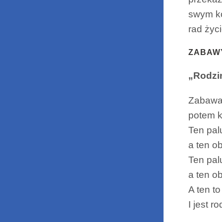
swym k
rad życ
ZABAW
„Rodzi
Zabawa 
potem k
Ten palu
a ten o
Ten palu
a ten o
A ten t
I jest 