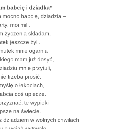
m babcię i dziadka”
mocno babcię, dziadzia –
rty, moi mili,
 im życzenia składam,
atek jeszcze żyli.
mutek mnie ogarnia
tkiego mam już dosyć,
iadziu mnie przytuli,
nie trzeba prosić.
yślę o łakociach,
abcia coś upiecze.
rzyznać, te wypieki
epsze na świecie.
z dziadziem w wolnych chwilach
ują wciąż wytrwale