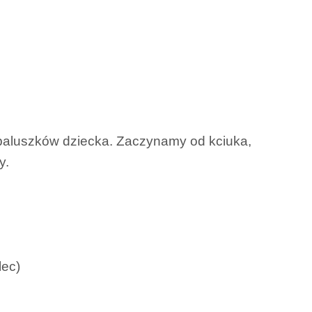
 paluszków dziecka. Zaczynamy od kciuka,
y.
lec)