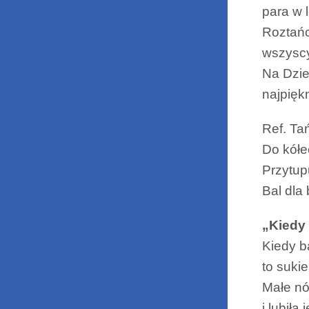
para w 
Roztańc
wszyscy
Na Dzie
najpiękn
Ref. Ta
Do kółe
Przytupu
Bal dla 
„Kiedy 
Kiedy b
to sukie
Małe nó
i lubiła