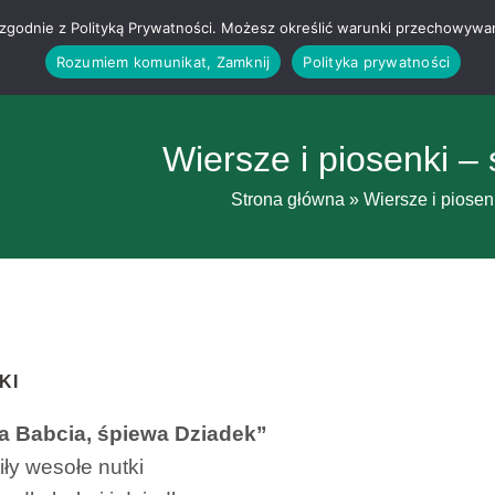
g i zgodnie z Polityką Prywatności. Możesz określić warunki przechowywa
Rozumiem komunikat, Zamknij
Polityka prywatności
Wiersze i piosenki –
Strona główna
»
Wiersze i piosen
KI
a Babcia, śpiewa Dziadek”
ły wesołe nutki