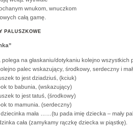
ochanym wnukom, wnuczkom
iowych całą gamę.
Y PALUSZKOWE
nka”
polega na głaskaniu/dotykaniu kolejno wszystkich
olejno palec wskazujący, środkowy, serdeczny i mał
szek to jest dziadziuś, (kciuk)
bok to babunia, (wskazujący)
szek to jest tatuś, (środkowy)
bok to mamunia. (serdeczny)
o dziecinka mała ……(tu pada imię dziecka – mały pa
rodzinka cała (zamykamy rączkę dziecka w piąstkę).