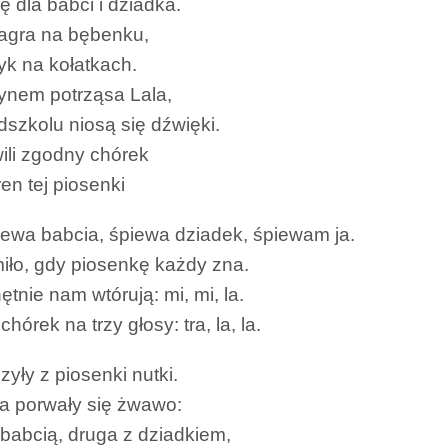
ę dla babci i dziadka.
zagra na bębenku,
yk na kołatkach.
nem potrząsa Lala,
dszkolu niosą się dźwięki.
wili zgodny chórek
ren tej piosenki
iewa babcia, śpiewa dziadek, śpiewam ja.
miło, gdy piosenkę każdy zna.
ętnie nam wtórują: mi, mi, la.
hórek na trzy głosy: tra, la, la.
yły z piosenki nutki.
a porwały się żwawo:
 babcią, druga z dziadkiem,