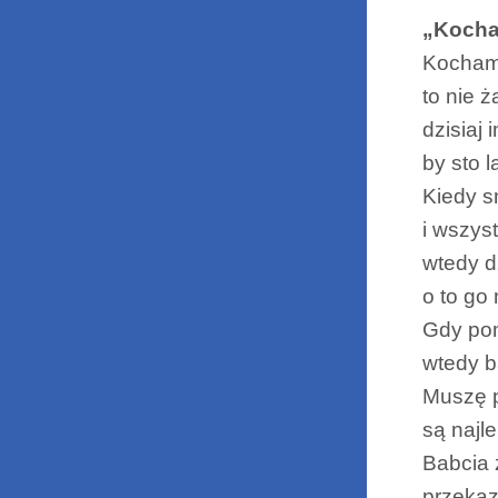
„Kocha
Kocham 
to nie ża
dzisiaj
by sto l
Kiedy s
i wszys
wtedy dz
o to go 
Gdy pom
wtedy b
Muszę p
są najl
Babcia 
przekaz