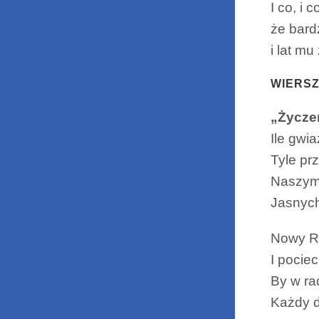
I co, i
że bar
i lat mu
WIERS
„Życzen
Ile gwia
Tyle pr
Naszym
Jasnych
Nowy R
I pocie
By w ra
Każdy dz