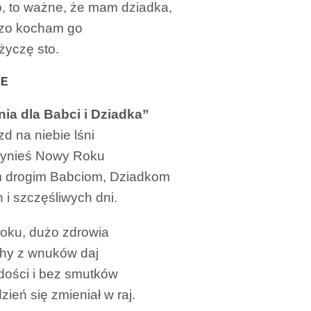
 co, to ważne, że mam dziadka,
dzo kocham go
 życzę sto.
ZE
ia dla Babci i Dziadka”
zd na niebie lśni
zynieś Nowy Roku
 drogim Babciom, Dziadkom
 i szczęśliwych dni.
oku, dużo zdrowia
chy z wnuków daj
dości i bez smutków
ień się zmieniał w raj.