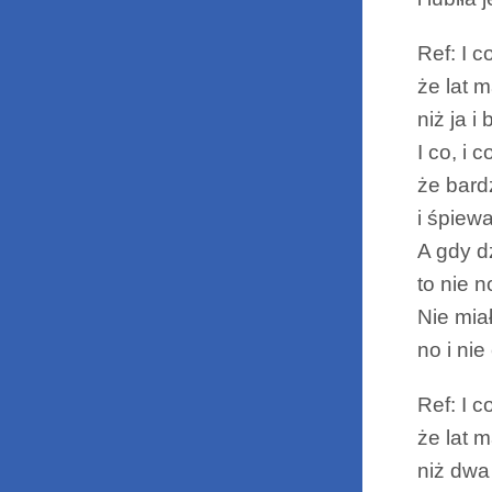
Ref: I c
że lat 
niż ja i 
I co, i 
że bard
i śpiewa
A gdy d
to nie n
Nie mia
no i nie
Ref: I c
że lat 
niż dwa 