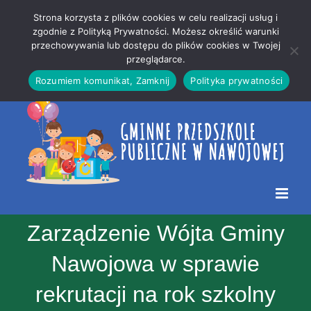
Przejdź
Mapa
.
Strona korzysta z plików cookies w celu realizacji usług i
do
strony
zgodnie z Polityką Prywatności. Możesz określić warunki
Otwórz 
przechowywania lub dostępu do plików cookies w Twojej
treści
przeglądarce.
Rozumiem komunikat, Zamknij
Polityka prywatności
Zarządzenie Wójta Gminy
Nawojowa w sprawie
rekrutacji na rok szkolny