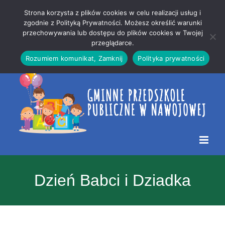
Przejdź
Mapa
.
Strona korzysta z plików cookies w celu realizacji usług i
do
strony
zgodnie z Polityką Prywatności. Możesz określić warunki
Otwórz 
przechowywania lub dostępu do plików cookies w Twojej
treści
przeglądarce.
Rozumiem komunikat, Zamknij
Polityka prywatności
Dzień Babci i Dziadka