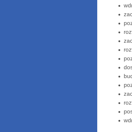
wdr
za
poz
roz
zac
roz
poz
dos
bud
poz
za
roz
po
wdr