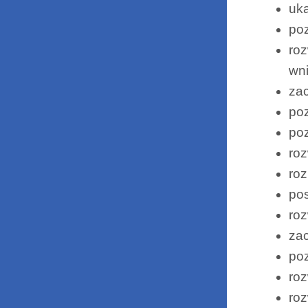
uka
poz
roz
wn
zac
po
po
roz
ro
pos
roz
za
poz
roz
roz