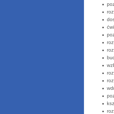
po
roz
dos
ćwi
po
roz
roz
bud
wz
roz
roz
wdr
poz
ksz
roz