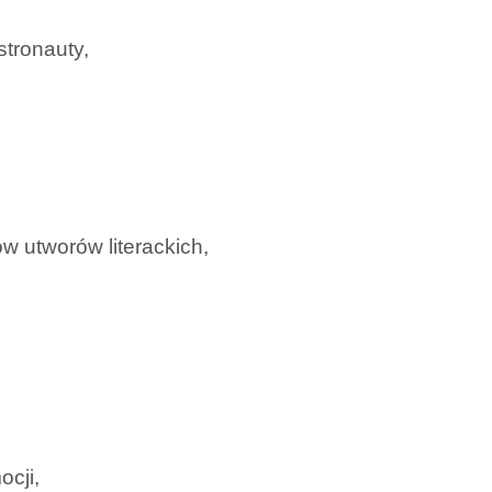
tronauty,
w utworów literackich,
cji,