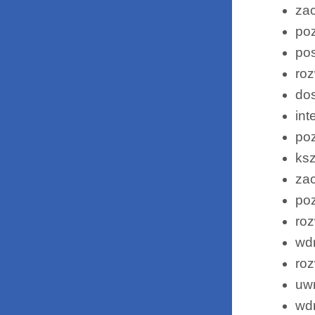
za
po
po
roz
dos
int
poz
ksz
zac
poz
roz
wd
roz
uwr
wdr