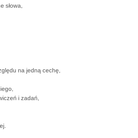
e słowa,
zględu na jedną cechę,
iego,
iczeń i zadań,
ej.