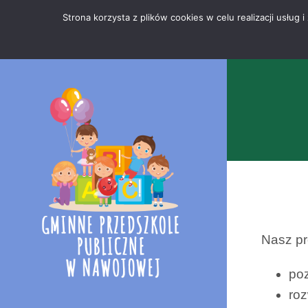
Przejdź
Mapa
.
Strona korzysta z plików cookies w celu realizacji usłu
do
strony
treści
Nasz pr
poz
roz