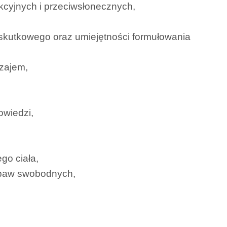
kcyjnych i przeciwsłonecznych,
-skutkowego oraz umiejętności formułowania
wzajem,
owiedzi,
go ciała,
abaw swobodnych,