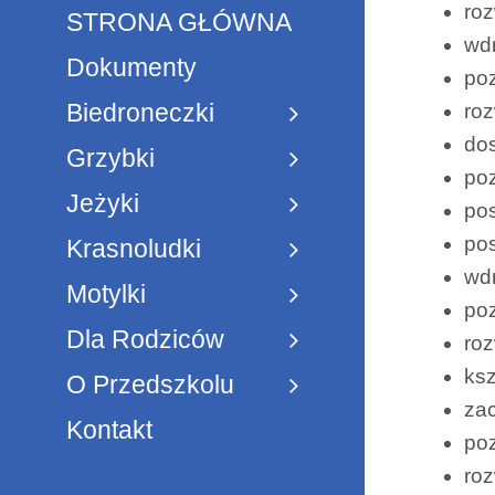
roz
STRONA GŁÓWNA
wdr
Dokumenty
po
Biedroneczki
roz
dos
Grzybki
poz
Jeżyki
pos
po
Krasnoludki
wdr
Motylki
po
Dla Rodziców
roz
ksz
O Przedszkolu
za
Kontakt
poz
roz