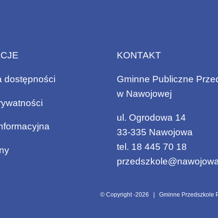
ACJE
KONTAKT
a dostępności
Gminne Publiczne Prze
w Nawojowej
rywatności
ul. Ogrodowa 14
informacyjna
33-335 Nawojowa
tel.
18 445 70 18
ny
przedszkole@nawojowa
© Copyright -
2026 | Gminne Przedszkole P