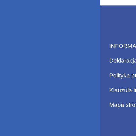
INFORM
Deklaracj
Polityka p
Klauzula 
Mapa stro