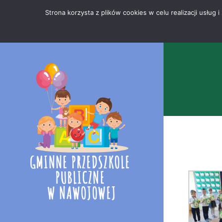
Przejdź
Mapa
.
Strona korzysta z plików cookies w celu realizacji usłu
do
strony
treści