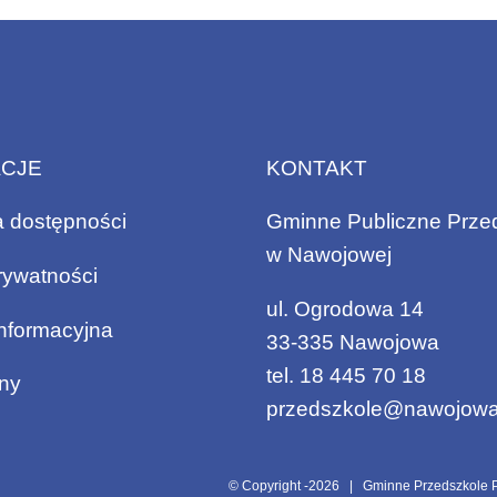
ACJE
KONTAKT
a dostępności
Gminne Publiczne Prze
w Nawojowej
rywatności
ul. Ogrodowa 14
informacyjna
33-335 Nawojowa
tel.
18 445 70 18
ny
przedszkole@nawojowa
© Copyright -
2026 | Gminne Przedszkole P