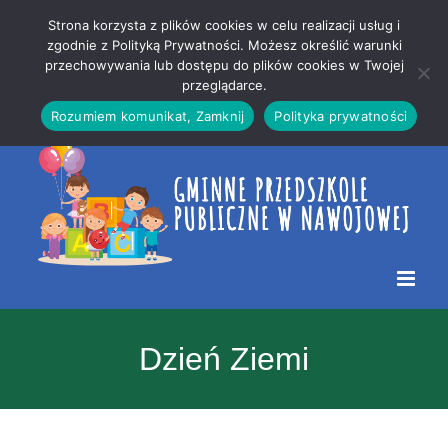
Przejdź
Mapa
.
Strona korzysta z plików cookies w celu realizacji usług i
do
strony
zgodnie z Polityką Prywatności. Możesz określić warunki
Otwórz 
przechowywania lub dostępu do plików cookies w Twojej
treści
przeglądarce.
Rozumiem komunikat, Zamknij
Polityka prywatności
Dzień Ziemi