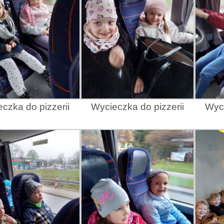
czka do pizzerii
Wycieczka do pizzerii
Wyci