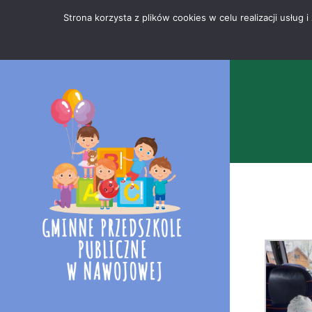
Przejdź
Mapa
.
Strona korzysta z plików cookies w celu realizacji usłu
do
strony
treści