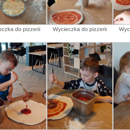
czka do pizzerii
Wycieczka do pizzerii
Wyci