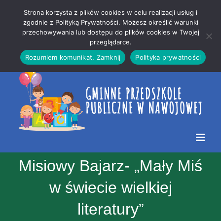
Przejdź
Mapa
.
Strona korzysta z plików cookies w celu realizacji usług i
do
strony
zgodnie z Polityką Prywatności. Możesz określić warunki
Otwórz 
przechowywania lub dostępu do plików cookies w Twojej
treści
przeglądarce.
Rozumiem komunikat, Zamknij
Polityka prywatności
Misiowy Bajarz- „Mały Miś
w świecie wielkiej
literatury”