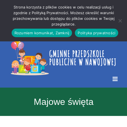
Przejdź
Mapa
.
Strona korzysta z plików cookies w celu realizacji usług i
do
strony
zgodnie z Polityką Prywatności. Możesz określić warunki
Otwórz 
przechowywania lub dostępu do plików cookies w Twojej
treści
przeglądarce.
Rozumiem komunikat, Zamknij
Polityka prywatności
Majowe święta