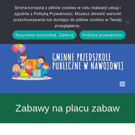
Przejdź
Mapa
.
Strona korzysta z plików cookies w celu realizacji usług i
do
strony
zgodnie z Polityką Prywatności. Możesz określić warunki
Otwórz 
przechowywania lub dostępu do plików cookies w Twojej
treści
przeglądarce.
Rozumiem komunikat, Zamknij
Polityka prywatności
Zabawy na placu zabaw