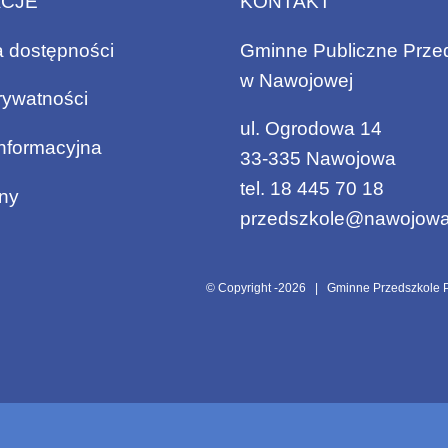
ACJE
KONTAKT
a dostępności
Gminne Publiczne Prze
w Nawojowej
rywatności
ul. Ogrodowa 14
informacyjna
33-335 Nawojowa
tel.
18 445 70 18
ny
przedszkole@nawojowa
© Copyright -
2026 | Gminne Przedszkole P