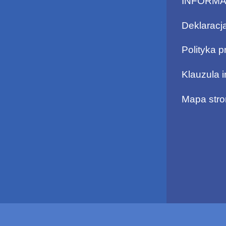
INFORM
Deklaracj
Polityka p
Klauzula 
Mapa stro