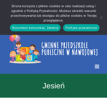
Przejdź
Mapa
.
Strona korzysta z plików cookies w celu realizacji usług i
do
strony
zgodnie z Polityką Prywatności. Możesz określić warunki
Otwórz 
przechowywania lub dostępu do plików cookies w Twojej
treści
przeglądarce.
Rozumiem komunikat, Zamknij
Polityka prywatności
Jesień