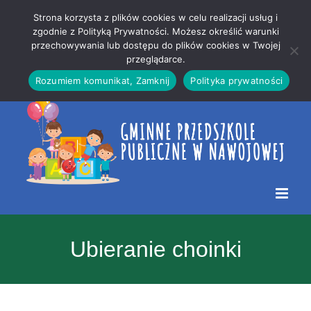
Przejdź
Mapa
.
Strona korzysta z plików cookies w celu realizacji usług i
do
strony
zgodnie z Polityką Prywatności. Możesz określić warunki
Otwórz 
przechowywania lub dostępu do plików cookies w Twojej
treści
przeglądarce.
Rozumiem komunikat, Zamknij
Polityka prywatności
Ubieranie choinki