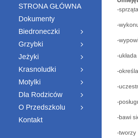
Umiejęt
STRONA GŁÓWNA
-sprząt
Dokumenty
-wykon
Biedroneczki
-wypowi
Grzybki
-układa
Jeżyki
Krasnoludki
-określa
Motylki
-uczest
Dla Rodziców
-posług
O Przedszkolu
-bawi s
Kontakt
-tworzy