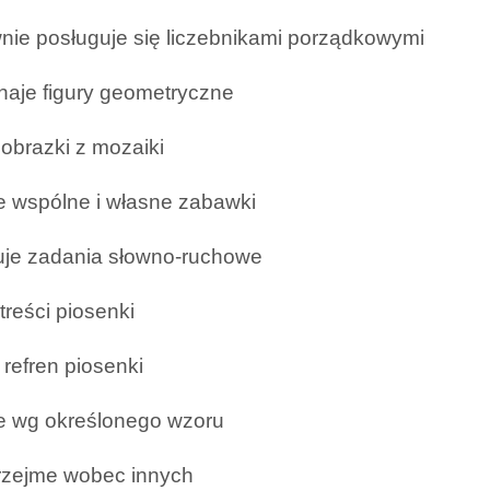
nie posługuje się liczebnikami porządkowymi
naje figury geometryczne
 obrazki z mozaiki
e wspólne i własne zabawki
je zadania słowno-ruchowe
treści piosenki
 refren piosenki
je wg określonego wzoru
przejme wobec innych