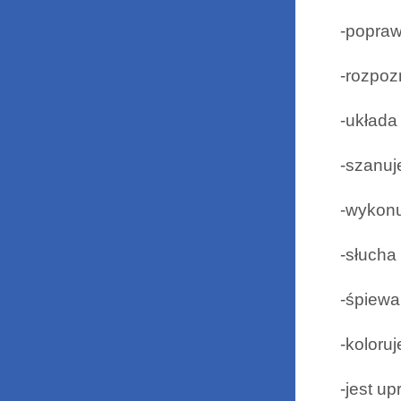
-popraw
-rozpoz
-układa
-szanuj
-wykonu
-słucha 
-śpiewa
-koloru
-jest u