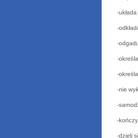
-układa
-odkład
-odgadu
-określ
-określ
-nie wy
-samodz
-kończy
-dzieli