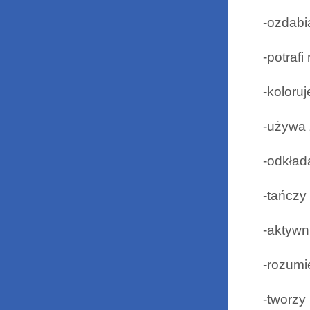
-ozdabi
-potrafi
-koloru
-używa
-odkład
-tańczy
-aktywn
-rozumi
-tworzy