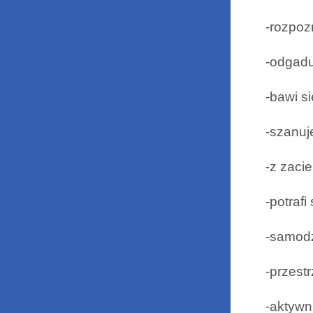
-rozpoz
-odgadu
-bawi s
-szanuj
-z zaci
-potraf
-samodz
-przest
-aktywn