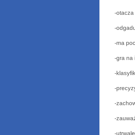
-otacza
-odgad
-ma poc
-gra na
-klasyf
-precyz
-zachow
-zauważ
-utrwal