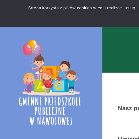
Przejdź
Mapa
.
Strona korzysta z plików cookies w celu realizacji usłu
do
strony
treści
Nasz p