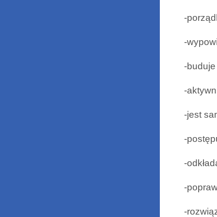
-porząd
-wypowi
-buduje
-aktywn
-jest s
-postęp
-odkład
-popraw
-rozwią