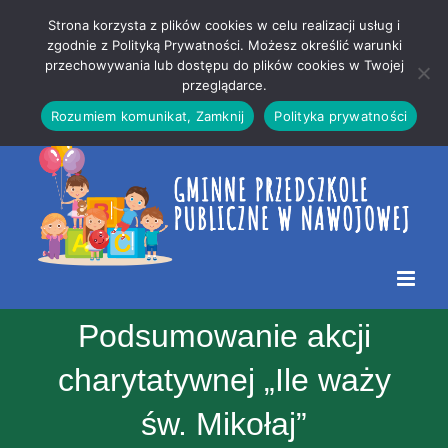
Przejdź
Mapa
.
Strona korzysta z plików cookies w celu realizacji usług i
do
strony
zgodnie z Polityką Prywatności. Możesz określić warunki
Otwórz 
przechowywania lub dostępu do plików cookies w Twojej
treści
przeglądarce.
Rozumiem komunikat, Zamknij
Polityka prywatności
Podsumowanie akcji
charytatywnej „Ile waży
św. Mikołaj”