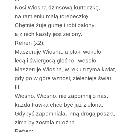
Nosi Wiosna dżinsową kurteczkę,
na ramieniu małą torebeczkę.
Chętnie żuje gumę i robi balony,
a z nich każdy jest zielony.
Refren (x2):
Maszeruje Wiosna, a ptaki wokoło
lecą i świergocą głośno i wesoło.
Maszeruje Wiosna, w ręku trzyma kwiat,
gdy go w górę wznosi, zielenieje świat.
III.
Wiosno, Wiosno, nie zapomnij o nas,
każda trawka chce być już zielona.
Gdybyś zapomniała, inną drogą poszła,
zima by została mroźna.
Refren: